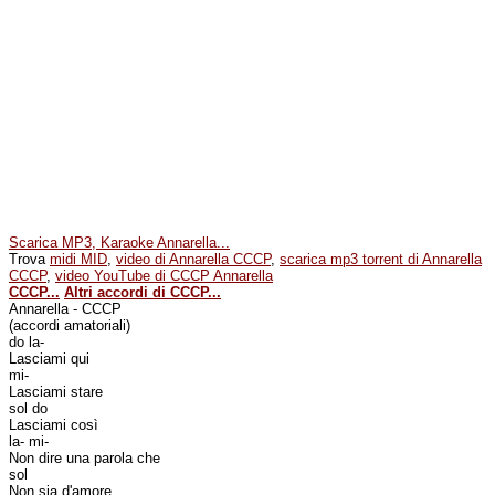
Scarica MP3, Karaoke Annarella...
Trova
midi MID
,
video di Annarella CCCP
,
scarica mp3 torrent di Annarella
CCCP
,
video YouTube di CCCP Annarella
CCCP...
Altri accordi di CCCP...
Annarella - CCCP
(accordi amatoriali)
do la-
Lasciami qui
mi-
Lasciami stare
sol do
Lasciami così
la- mi-
Non dire una parola che
sol
Non sia d'amore