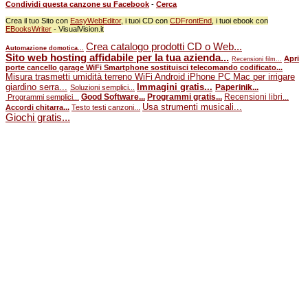
Condividi questa canzone su Facebook
-
Cerca
Crea il tuo Sito con
EasyWebEditor
, i tuoi CD con
CDFrontEnd
, i tuoi ebook con
EBooksWriter
- VisualVision.it
Crea catalogo prodotti CD o Web...
Automazione domotica...
Sito web hosting affidabile per la tua azienda...
Apri
Recensioni film...
porte cancello garage WiFi Smartphone sostituisci telecomando codificato...
Misura trasmetti umidità terreno WiFi Android iPhone PC Mac per irrigare
giardino serra...
Immagini gratis...
Paperinik...
Soluzioni semplici...
Good Software...
Programmi gratis...
Recensioni libri...
Programmi semplici...
Usa strumenti musicali...
Accordi chitarra...
Testo testi canzoni...
Giochi gratis...