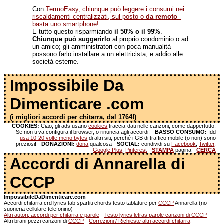
Con
TermoEasy, chiunque può leggere i consumi nei
riscaldamenti centralizzati, sul posto o
da remoto
-
basta uno smartphone!
E tutto questo risparmiando
il 50% o il 99%
.
Chiunque può suggerirlo
al proprio condominio o ad
un amico; gli amministratori con poca manualità
possono farlo installare a un elettricista, e addio alle
società esterne.
Impossibile Da
Dimenticare .com
(i migliori accordi per chitarra, dal 1764!)
COOKIES:
Ciao, gli ads usano
cookies
traccia-dati nelle canzoni, come dappertutto.
Se non ti va configura il browser, o rinuncia agli accordi! -
BASSO CONSUMO:
Idd
usa 10-20 volte meno bytes
di altri siti, perché i GB di traffico mobile (o non) sono
preziosi! -
DONAZIONI:
dona
qualcosa -
SOCIAL:
condividi su
Facebook
,
Twitter
,
Google Plus
,
Pinterest
-
STAMPA
pagina -
CERCA
Accordi di Annarella di
CCCP
ImpossibileDaDimenticare.com
Accordi chitarra crd lyrics tab spartiti chords testo tablature per
CCCP
Annarella (no
suoneria cellulare telefonino)
Altri autori, accordi per chitarra e parole
-
Testo lyrics letras parole canzoni di CCCP
-
Altri brani pezzi canzoni di
CCCP
-
Correzioni / Richieste altri accordi chitarra
-