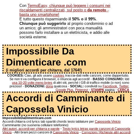
Con
TermoEasy, chiunque può leggere i consumi nei
riscaldamenti centralizzati, sul posto o
da remoto
-
basta uno smartphone!
E tutto questo risparmiando
il 50% o il 99%
.
Chiunque può suggerirlo
al proprio condominio o ad
un amico; gli amministratori con poca manualità
possono farlo installare a un elettricista, e addio alle
società esterne.
Impossibile Da
Dimenticare .com
(i migliori accordi per chitarra, dal 1764!)
COOKIES:
Ciao, gli ads usano
cookies
traccia-dati nelle canzoni, come dappertutto.
Se non ti va configura il browser, o rinuncia agli accordi! -
BASSO CONSUMO:
Idd
usa 10-20 volte meno bytes
di altri siti, perché i GB di traffico mobile (o non) sono
preziosi! -
DONAZIONI:
dona
qualcosa -
SOCIAL:
condividi su
Facebook
,
Twitter
,
Google Plus
,
Pinterest
-
STAMPA
pagina -
CERCA
Accordi di Camminante di
Capossela Vinicio
ImpossibileDaDimenticare.com
Accordi chitarra crd lyrics tab spartiti chords testo tablature per
Capossela Vinicio
Camminante (no suoneria cellulare telefonino)
Altri autori, accordi per chitarra e parole
-
Testo lyrics letras parole canzoni di Capossela
Vinicio
- Altri brani pezzi canzoni di
Capossela Vinicio
-
Correzioni / Richieste altri accordi