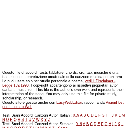
Questo file di accordi, testi, tablature, chords, crd, tab, musiche è una
trascrizione interpretazione amatoriale della canzone musica per chitarra.
Lo puoi usare solo per studio personale e ricerca,
vedi il Disclaimer -
Legge 159/1993
. I copyright appartengono ai rispettivi proprietari autori
cantanti musichieri. This file is the author's own work and represents their
interpretation of the song. You may only use this file for private study,
scholarship, or research.
Questo sito è gestito anche con
EasyWebEditor
; raccomanda
VisionHost
per il tuo sito Web
.
Testi Brani Accordi Canzoni Autori Italiani:
0..9
A
B
C
D
E
F
G
H
I
J
K
L
M
N
O
P
Q
R
S
T
U
V
W
X
Y
Z
Testi Brani Accordi Canzoni Autori Stranieri:
0..9
A
B
C
D
E
F
G
H
I
J
K
L