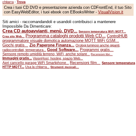
chitarra
-
Trova
Crea i tuoi CD DVD e presentazione azienda con CDFrontEnd, il tuo Sito
con EasyWebEditor, i tuoi ebook con EBooksWriter -
VisualVision.it
Siti amici - raccomandandoli e usandoli contribuisci a mantenere
Impossibile Da Dimenticare:
Crea CD autoavvianti, menù, DVD...
Sensore temperatura WiFi MQTT...
Programma cataloghi prodotti Web CD...
ControlHUB
Crea sito Web...
programmatore visuale domotica automazione MQTT WiFi GSM...
Giochi gratis...
Zio Paperone Finanza...
Orologi luminosi anche giganti,
Good Software...
Programmi gratis...
radiocontrollati, temperatura...
Sensore remoto umidità terreno, WiFi, anche solare...
Recensioni libri...
Immagini gratis...
VisionHost, hosting, spazio Web...
Recensioni film...
Apri cancello garage WiFi Smartphone...
Sensore temperatura
HTTP MQTT...
Usa la chitarra...
Strumenti musicali...