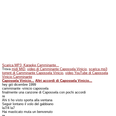
Scarica MP3, Karaoke Camminante...
Trova
midi MID
,
video di Camminante Capossela Vinicio
,
scarica mp3
torrent di Camminante Capossela Vinicio
,
video YouTube di Capossela
Vinicio Camminante
Capossela Vinicio...
Altri accordi di Capossela Vinicio...
hey giò dicembre 1999
camminante -vinicio capossela
finalmente una canzone di Capossela con pochi accordi
re
Ahi ti ho visto sporta alla ventana
Seguir lontano il volo del gabbiano
la7/4 la7
Hai masticato muta un benvenuto
re