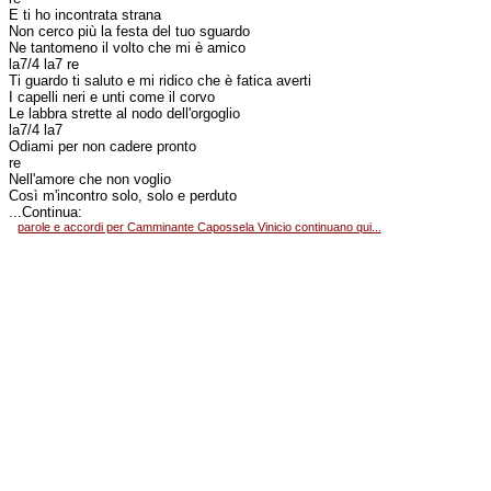
E ti ho incontrata strana
Non cerco più la festa del tuo sguardo
Ne tantomeno il volto che mi è amico
la7/4 la7 re
Ti guardo ti saluto e mi ridico che è fatica averti
I capelli neri e unti come il corvo
Le labbra strette al nodo dell'orgoglio
la7/4 la7
Odiami per non cadere pronto
re
Nell'amore che non voglio
Così m'incontro solo, solo e perduto
...Continua:
parole e accordi per Camminante Capossela Vinicio continuano qui...