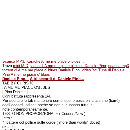
Scarica MP3, Karaoke A me me piace o' blues...
Trova
midi MID
,
video di A me me piace o' blues Daniele Pino
,
scarica mp3
torrent di A me me piace o' blues Daniele Pino
,
video YouTube di Daniele
Pino A me me piace o' blues
Daniele Pino...
Altri accordi di Daniele Pino...
TAB BY CHRIS'76
| A ME ME PIACE O'BLUES |
| Pino Daniele |
Ogni battuta rappresenta 1/4.
Per suonare le tab mantenere comunque le posizioni classiche (barrè)
degli accordi indicati anche se non si suonano tutte le
note contemporaneamente.
TESTO NON PROPORZIONALE ( Courier /New )
Intro :
^=battere col pollice sulle corde ("more than words" docet)
s=slide