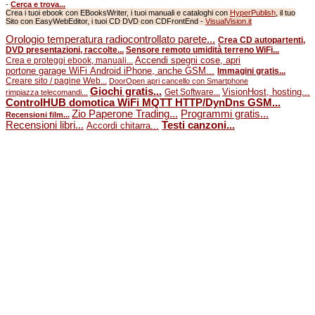
-
Cerca e trova...
Crea i tuoi ebook con EBooksWriter, i tuoi manuali e cataloghi con
HyperPublish
, il tuo
Sito con EasyWebEditor, i tuoi CD DVD con CDFrontEnd -
VisualVision.it
Orologio temperatura radiocontrollato parete...
Crea CD autopartenti,
DVD presentazioni, raccolte...
Sensore remoto umidità terreno WiFi...
Accendi spegni cose, apri
Crea e proteggi ebook, manuali...
portone garage WiFi Android iPhone, anche GSM...
Immagini gratis...
Creare sito / pagine Web...
DoorOpen apri cancello con Smartphone
Giochi gratis...
VisionHost, hosting...
Get Software...
rimpiazza telecomandi...
ControlHUB domotica WiFi MQTT HTTP/DynDns GSM...
Zio Paperone Trading...
Programmi gratis...
Recensioni film...
Recensioni libri...
Testi canzoni...
Accordi chitarra...