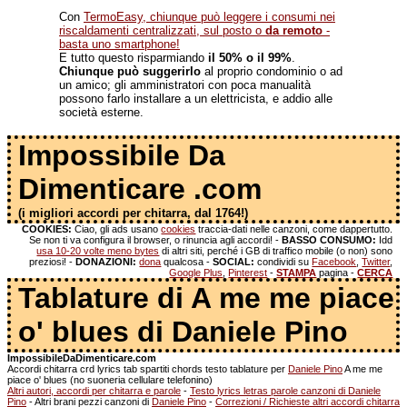
Con
TermoEasy, chiunque può leggere i consumi nei
riscaldamenti centralizzati, sul posto o
da remoto
-
basta uno smartphone!
E tutto questo risparmiando
il 50% o il 99%
.
Chiunque può suggerirlo
al proprio condominio o ad
un amico; gli amministratori con poca manualità
possono farlo installare a un elettricista, e addio alle
società esterne.
Impossibile Da
Dimenticare .com
(i migliori accordi per chitarra, dal 1764!)
COOKIES:
Ciao, gli ads usano
cookies
traccia-dati nelle canzoni, come dappertutto.
Se non ti va configura il browser, o rinuncia agli accordi! -
BASSO CONSUMO:
Idd
usa 10-20 volte meno bytes
di altri siti, perché i GB di traffico mobile (o non) sono
preziosi! -
DONAZIONI:
dona
qualcosa -
SOCIAL:
condividi su
Facebook
,
Twitter
,
Google Plus
,
Pinterest
-
STAMPA
pagina -
CERCA
Tablature di A me me piace
o' blues di Daniele Pino
ImpossibileDaDimenticare.com
Accordi chitarra crd lyrics tab spartiti chords testo tablature per
Daniele Pino
A me me
piace o' blues (no suoneria cellulare telefonino)
Altri autori, accordi per chitarra e parole
-
Testo lyrics letras parole canzoni di Daniele
Pino
- Altri brani pezzi canzoni di
Daniele Pino
-
Correzioni / Richieste altri accordi chitarra