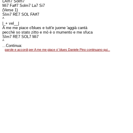
LAm7 Solm7
Mi7 Fa#7 Solm7 La7 Si7
(Verse 1)
SIm7 RE7 SOL FA#7
^
|_+ vel__|
A me me piace o'blues e tutt'e juorne 'aggià cantà
pecchè so stato zitto e mò è o mumento e me sfuca
SIm7 RE7 SOL7 Mi7
^
...Continua:
parole e accordi per A me me piace o' blues Daniele Pino continuano qui...