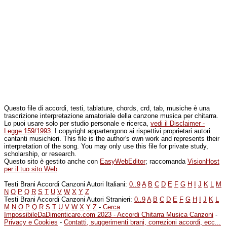
Questo file di accordi, testi, tablature, chords, crd, tab, musiche è una
trascrizione interpretazione amatoriale della canzone musica per chitarra.
Lo puoi usare solo per studio personale e ricerca,
vedi il Disclaimer -
Legge 159/1993
. I copyright appartengono ai rispettivi proprietari autori
cantanti musichieri. This file is the author's own work and represents their
interpretation of the song. You may only use this file for private study,
scholarship, or research.
Questo sito è gestito anche con
EasyWebEditor
; raccomanda
VisionHost
per il tuo sito Web
.
Testi Brani Accordi Canzoni Autori Italiani:
0..9
A
B
C
D
E
F
G
H
I
J
K
L
M
N
O
P
Q
R
S
T
U
V
W
X
Y
Z
Testi Brani Accordi Canzoni Autori Stranieri:
0..9
A
B
C
D
E
F
G
H
I
J
K
L
M
N
O
P
Q
R
S
T
U
V
W
X
Y
Z
-
Cerca
ImpossibileDaDimenticare.com 2023 - Accordi Chitarra Musica Canzoni
-
Privacy e Cookies
-
Contatti, suggerimenti brani, correzioni accordi, ecc...