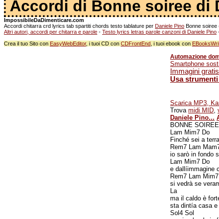
Accordi di Bonne soiree di 
ImpossibileDaDimenticare.com
Accordi chitarra crd lyrics tab spartiti chords testo tablature per
Daniele Pino
Bonne soiree (
Altri autori, accordi per chitarra e parole
-
Testo lyrics letras parole canzoni di Daniele Pino
-
Crea il tuo Sito con
EasyWebEditor
, i tuoi CD con
CDFrontEnd
, i tuoi ebook con
EBooksWri
Automazione domo
Smartphone sosti
Immagini gratis.
Usa strumenti 
Scarica MP3, Kar
Trova
midi MID
,
Daniele Pino...
BONNE SOIREE (
Lam Mim7 Do
Finché sei a terr
Rem7 Lam Mam7
io sarò in fondo 
Lam Mim7 Do
e dallíimmagine 
Rem7 Lam Mim7
si vedrà se vera
La
ma il caldo è fort
sta dintía casa 
Sol4 Sol