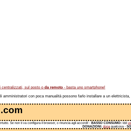
centralizzati, sul posto o
da remoto
- basta uno smartphone!
 amministratori con poca manualità possono farlo installare a un elettricista, 
 .com
tutto. Se non ti va configura il browser, o rinuncia agli accordi! -
BASSO CONSUMO:
Idd
us
DONAZIONI:
dona
qualcosa -
SO