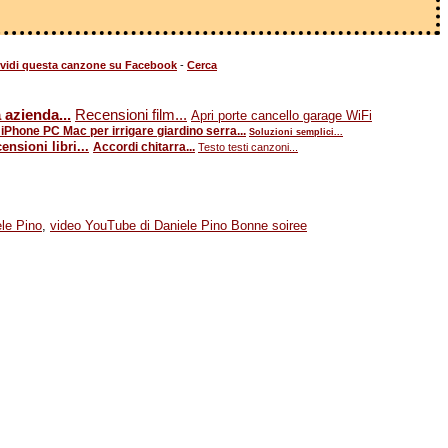
vidi questa canzone su Facebook
-
Cerca
 azienda...
Recensioni film...
Apri porte cancello garage WiFi
iPhone PC Mac per irrigare giardino serra...
Soluzioni semplici...
ensioni libri...
Accordi chitarra...
Testo testi canzoni...
ele Pino
,
video YouTube di Daniele Pino Bonne soiree