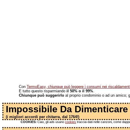
Con
TermoEasy, chiunque può leggere i consumi nei riscaldamenti 
E tutto questo risparmiando
il 50% o il 99%
.
Chiunque può suggerirlo
al proprio condominio o ad un amico; gli
Impossibile Da Dimenticare
(i migliori accordi per chitarra, dal 1764!)
COOKIES:
Ciao, gli ads usano
cookies
traccia-dati nelle canzoni, come dapper