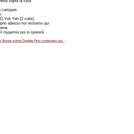
retta sopra la città
uò campare
o
Yoh Yeh (3 volte)
oprio adesso noi restiamo qui
 bene
 il risparmio poi si sparerà
r Bonne soiree Daniele Pino continuano qui...