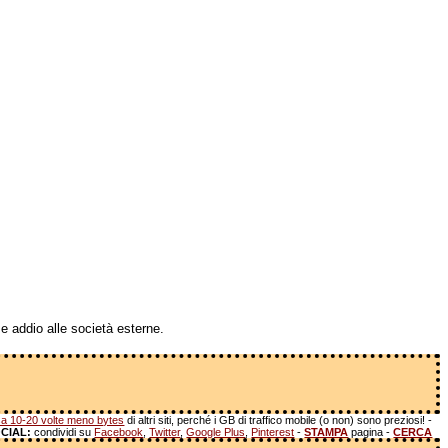
e addio alle società esterne.
a 10-20 volte meno bytes
di altri siti, perché i GB di traffico mobile (o non) sono preziosi! -
CIAL:
condividi su
Facebook
,
Twitter
,
Google Plus
,
Pinterest
-
STAMPA
pagina -
CERCA