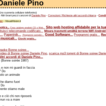
Daniele Pino
no suoneria cellulare telefonino)
 Altri brani pezzi canzoni di
Daniele Pino
-
Correzioni / Richieste altri accordi chitarra
-
Condi
ter
- VisualVision.it
Sito web hosting affidabile per la tua
tica...
Crea catalogo prodotti CD o Web...
tuisci telecomando codificato...
Misura trasmetti umidità terreno WiFi Android 
..
Paperinik...
Good Software...
Programmi gratis...
Rec
Programmi semplici...
musicali...
Giochi gratis...
aoke Bonne soiree...
video di Bonne soiree Daniele Pino
,
scarica mp3 torrent di Bonne soiree Dani
Altri accordi di Daniele Pino...
Bonne soirée 1987)
a e non mi guardi in faccia
 Do
solo un animale
che diamo fuori
 Do
mente stiamo male
e e cíè chi non riposerà
e nun va a mare