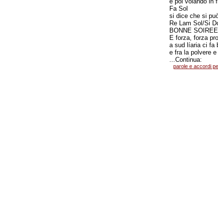
e poi volando in f
Fa Sol
si dice che si p
Re Lam Sol/Si D
BONNE SOIREEÖ 
E forza, forza pr
a sud líaria ci fa
e fra la polvere e
...Continua:
parole e accordi pe