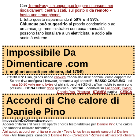
Con
TermoEasy, chiunque può leggere i consumi nei
riscaldamenti centralizzati, sul posto o
da remoto
-
basta uno smartphone!
E tutto questo risparmiando
il 50% o il 99%
.
Chiunque può suggerirlo
al proprio condominio o ad
un amico; gli amministratori con poca manualità
possono farlo installare a un elettricista, e addio alle
società esterne.
Impossibile Da
Dimenticare .com
(i migliori accordi per chitarra, dal 1764!)
COOKIES:
Ciao, gli ads usano
cookies
traccia-dati nelle canzoni, come dappertutto.
Se non ti va configura il browser, o rinuncia agli accordi! -
BASSO CONSUMO:
Idd
usa 10-20 volte meno bytes
di altri siti, perché i GB di traffico mobile (o non) sono
preziosi! -
DONAZIONI:
dona
qualcosa -
SOCIAL:
condividi su
Facebook
,
Twitter
,
Google Plus
,
Pinterest
-
STAMPA
pagina -
CERCA
Accordi di Che calore di
Daniele Pino
ImpossibileDaDimenticare.com
Accordi chitarra crd lyrics tab spartiti chords testo tablature per
Daniele Pino
Che calore
(no suoneria cellulare telefonino)
Altri autori, accordi per chitarra e parole
-
Testo lyrics letras parole canzoni di Daniele
Pino
- Altri brani pezzi canzoni di
Daniele Pino
-
Correzioni / Richieste altri accordi chitarra