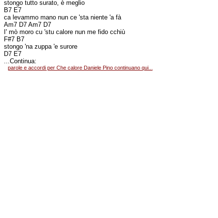
stongo tutto surato, è meglio
B7 E7
ca levammo mano nun ce 'sta niente 'a fà
Am7 D7 Am7 D7
I' mò moro cu 'stu calore nun me fido cchiù
F#7 B7
stongo 'na zuppa 'e surore
D7 E7
...Continua:
parole e accordi per Che calore Daniele Pino continuano qui...