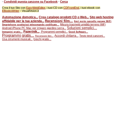
-
Condividi questa canzone su Facebook
-
Cerca
Crea il tuo Sito con
EasyWebEditor
, i tuoi CD con
CDFrontEnd
, i tuoi ebook con
EBooksWriter
- VisualVision.it
Automazione domotica...
Crea catalogo prodotti CD o Web...
Sito web hosting
Recensioni film...
affidabile per la tua azienda...
Apri porte cancello garage WiFi
Misura trasmetti umidità terreno WiFi
Smartphone sostituisci telecomando codificato...
Soluzioni semplici...
Android iPhone PC Mac per irrigare giardino serra...
Paperinik...
Programmi semplici...
Immagini gratis...
Good Software...
Programmi gratis...
Accordi chitarra...
Testo testi canzoni...
Recensioni libri...
Usa strumenti musicali...
Giochi gratis...