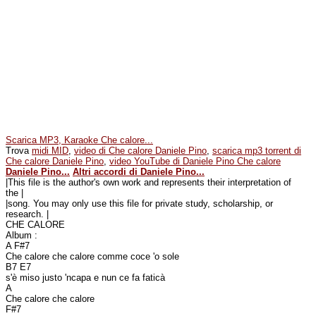
Scarica MP3, Karaoke Che calore...
Trova
midi MID
,
video di Che calore Daniele Pino
,
scarica mp3 torrent di
Che calore Daniele Pino
,
video YouTube di Daniele Pino Che calore
Daniele Pino...
Altri accordi di Daniele Pino...
|This file is the author's own work and represents their interpretation of
the |
|song. You may only use this file for private study, scholarship, or
research. |
CHE CALORE
Album :
A F#7
Che calore che calore comme coce 'o sole
B7 E7
s'è miso justo 'ncapa e nun ce fa faticà
A
Che calore che calore
F#7