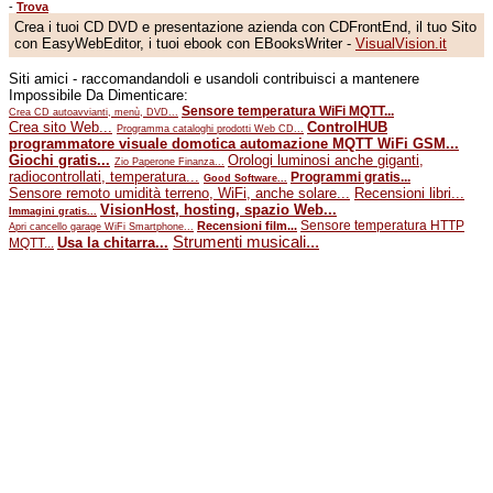
-
Trova
Crea i tuoi CD DVD e presentazione azienda con CDFrontEnd, il tuo Sito
con EasyWebEditor, i tuoi ebook con EBooksWriter -
VisualVision.it
Siti amici - raccomandandoli e usandoli contribuisci a mantenere
Impossibile Da Dimenticare:
Sensore temperatura WiFi MQTT...
Crea CD autoavvianti, menù, DVD...
Crea sito Web...
ControlHUB
Programma cataloghi prodotti Web CD...
programmatore visuale domotica automazione MQTT WiFi GSM...
Giochi gratis...
Orologi luminosi anche giganti,
Zio Paperone Finanza...
radiocontrollati, temperatura...
Programmi gratis...
Good Software...
Sensore remoto umidità terreno, WiFi, anche solare...
Recensioni libri...
VisionHost, hosting, spazio Web...
Immagini gratis...
Sensore temperatura HTTP
Recensioni film...
Apri cancello garage WiFi Smartphone...
Strumenti musicali...
Usa la chitarra...
MQTT...