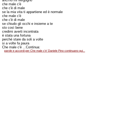
anch'io mi vergogno
che male c'è
che c'è di male
se la mia vita ti appartiene ed è normale
che male c'è
che c'è di male
se chiudo gli occhi e insieme a te
sto così bene
credimi averti incontrata
è stata una fortuna
perché stare da soli a volte
si a volte fa paura
Che male c'è ...Continua:
parole e accordi per Che male c'e' Daniele Pino continuano qui...