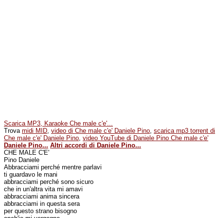
Scarica MP3, Karaoke Che male c'e'...
Trova
midi MID
,
video di Che male c'e' Daniele Pino
,
scarica mp3 torrent di
Che male c'e' Daniele Pino
,
video YouTube di Daniele Pino Che male c'e'
Daniele Pino...
Altri accordi di Daniele Pino...
CHE MALE C'E'
Pino Daniele
Abbracciami perché mentre parlavi
ti guardavo le mani
abbracciami perché sono sicuro
che in un'altra vita mi amavi
abbracciami anima sincera
abbracciami in questa sera
per questo strano bisogno