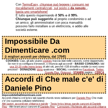
Con
TermoEasy, chiunque può leggere i consumi nei
riscaldamenti centralizzati, sul posto o
da remoto
-
basta uno smartphone!
E tutto questo risparmiando
il 50% o il 99%
.
Chiunque può suggerirlo
al proprio condominio o ad
un amico; gli amministratori con poca manualità
possono farlo installare a un elettricista, e addio alle
società esterne.
Impossibile Da
Dimenticare .com
(i migliori accordi per chitarra, dal 1764!)
COOKIES:
Ciao, gli ads usano
cookies
traccia-dati nelle canzoni, come dappertutto.
Se non ti va configura il browser, o rinuncia agli accordi! -
BASSO CONSUMO:
Idd
usa 10-20 volte meno bytes
di altri siti, perché i GB di traffico mobile (o non) sono
preziosi! -
DONAZIONI:
dona
qualcosa -
SOCIAL:
condividi su
Facebook
,
Twitter
,
Google Plus
,
Pinterest
-
STAMPA
pagina -
CERCA
Accordi di Che male c'e' di
Daniele Pino
ImpossibileDaDimenticare.com
Accordi chitarra crd lyrics tab spartiti chords testo tablature per
Daniele Pino
Che male
c'e' (no suoneria cellulare telefonino)
Altri autori, accordi per chitarra e parole
-
Testo lyrics letras parole canzoni di Daniele
Pino
- Altri brani pezzi canzoni di
Daniele Pino
-
Correzioni / Richieste altri accordi chitarra