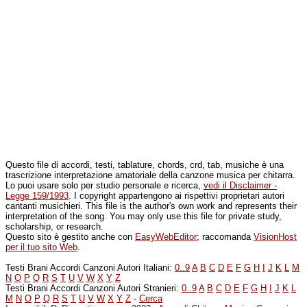
Questo file di accordi, testi, tablature, chords, crd, tab, musiche è una
trascrizione interpretazione amatoriale della canzone musica per chitarra.
Lo puoi usare solo per studio personale e ricerca,
vedi il Disclaimer -
Legge 159/1993
. I copyright appartengono ai rispettivi proprietari autori
cantanti musichieri. This file is the author's own work and represents their
interpretation of the song. You may only use this file for private study,
scholarship, or research.
Questo sito è gestito anche con
EasyWebEditor
; raccomanda
VisionHost
per il tuo sito Web
.
Testi Brani Accordi Canzoni Autori Italiani:
0..9
A
B
C
D
E
F
G
H
I
J
K
L
M
N
O
P
Q
R
S
T
U
V
W
X
Y
Z
Testi Brani Accordi Canzoni Autori Stranieri:
0..9
A
B
C
D
E
F
G
H
I
J
K
L
M
N
O
P
Q
R
S
T
U
V
W
X
Y
Z
-
Cerca