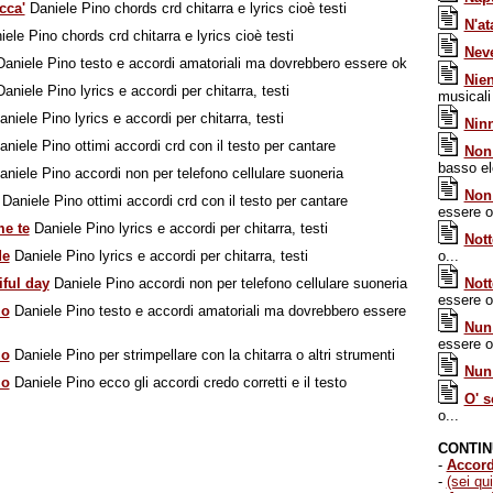
 cca'
Daniele Pino chords crd chitarra e lyrics cioè testi
N'at
ele Pino chords crd chitarra e lyrics cioè testi
Neve
aniele Pino testo e accordi amatoriali ma dovrebbero essere ok
Nien
aniele Pino lyrics e accordi per chitarra, testi
musicali 
niele Pino lyrics e accordi per chitarra, testi
Nin
niele Pino ottimi accordi crd con il testo per cantare
Non
basso el
niele Pino accordi non per telefono cellulare suoneria
Non 
Daniele Pino ottimi accordi crd con il testo per cantare
essere 
me te
Daniele Pino lyrics e accordi per chitarra, testi
Nott
de
Daniele Pino lyrics e accordi per chitarra, testi
o...
iful day
Daniele Pino accordi non per telefono cellulare suoneria
Nott
essere 
zo
Daniele Pino testo e accordi amatoriali ma dovrebbero essere
Nun 
essere 
zo
Daniele Pino per strimpellare con la chitarra o altri strumenti
Nun
zo
Daniele Pino ecco gli accordi credo corretti e il testo
O' s
o...
CONTIN
-
Accord
-
(sei qui