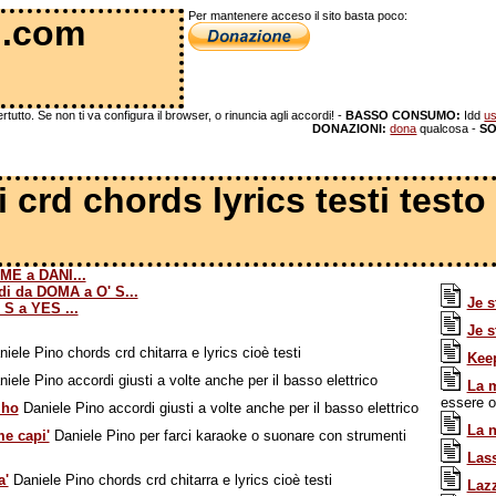
Per mantenere acceso il sito basta poco:
 .com
tutto. Se non ti va configura il browser, o rinuncia agli accordi! -
BASSO CONSUMO:
Idd
us
DONAZIONI:
dona
qualcosa -
SO
i crd chords lyrics testi test
ME a DANI...
di da DOMA a O' S...
Je s
 S a YES ...
Je s
iele Pino chords crd chitarra e lyrics cioè testi
Kee
iele Pino accordi giusti a volte anche per il basso elettrico
La m
essere 
 ho
Daniele Pino accordi giusti a volte anche per il basso elettrico
La n
me capi'
Daniele Pino per farci karaoke o suonare con strumenti
Las
a'
Daniele Pino chords crd chitarra e lyrics cioè testi
Lazz