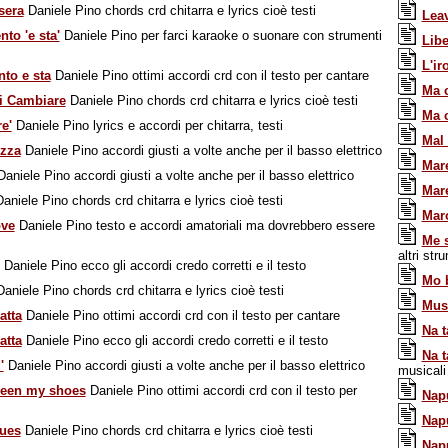
sera
Daniele Pino chords crd chitarra e lyrics cioè testi
Lea
nto 'e sta'
Daniele Pino per farci karaoke o suonare con strumenti
Libe
L'ir
nto e sta
Daniele Pino ottimi accordi crd con il testo per cantare
Ma 
i Cambiare
Daniele Pino chords crd chitarra e lyrics cioè testi
Ma 
re'
Daniele Pino lyrics e accordi per chitarra, testi
Mal 
izza
Daniele Pino accordi giusti a volte anche per il basso elettrico
Mar
aniele Pino accordi giusti a volte anche per il basso elettrico
Mar
aniele Pino chords crd chitarra e lyrics cioè testi
Mar
ove
Daniele Pino testo e accordi amatoriali ma dovrebbero essere
Me s
altri str
Daniele Pino ecco gli accordi credo corretti e il testo
Mo 
aniele Pino chords crd chitarra e lyrics cioè testi
Mus
atta
Daniele Pino ottimi accordi crd con il testo per cantare
Na t
atta
Daniele Pino ecco gli accordi credo corretti e il testo
Na t
'
Daniele Pino accordi giusti a volte anche per il basso elettrico
musicali 
seen my shoes
Daniele Pino ottimi accordi crd con il testo per
Napu
Napu
lues
Daniele Pino chords crd chitarra e lyrics cioè testi
Napu