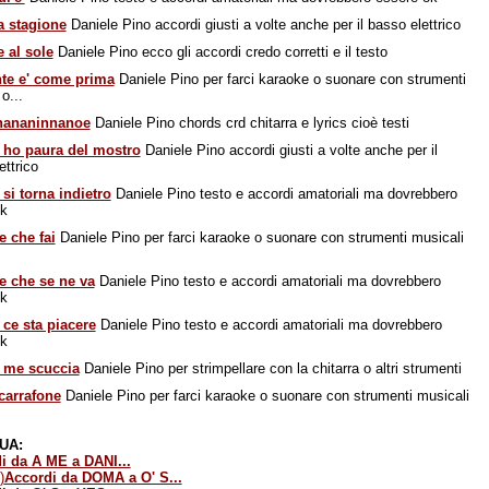
a stagione
Daniele Pino accordi giusti a volte anche per il basso elettrico
 al sole
Daniele Pino ecco gli accordi credo corretti e il testo
te e' come prima
Daniele Pino per farci karaoke o suonare con strumenti
o...
nananinnanoe
Daniele Pino chords crd chitarra e lyrics cioè testi
 ho paura del mostro
Daniele Pino accordi giusti a volte anche per il
ettrico
si torna indietro
Daniele Pino testo e accordi amatoriali ma dovrebbero
ok
e che fai
Daniele Pino per farci karaoke o suonare con strumenti musicali
e che se ne va
Daniele Pino testo e accordi amatoriali ma dovrebbero
ok
ce sta piacere
Daniele Pino testo e accordi amatoriali ma dovrebbero
ok
 me scuccia
Daniele Pino per strimpellare con la chitarra o altri strumenti
carrafone
Daniele Pino per farci karaoke o suonare con strumenti musicali
UA:
i da A ME a DANI...
)
Accordi da DOMA a O' S...