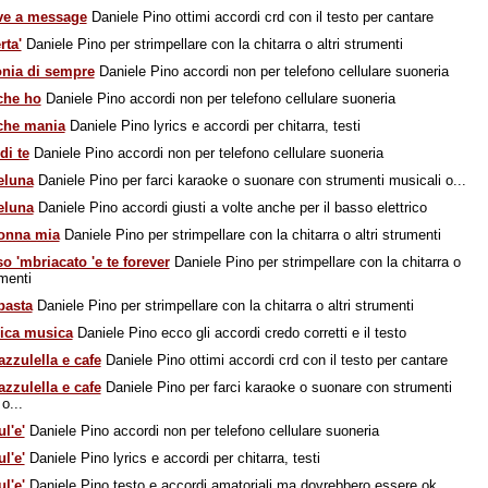
ve a message
Daniele Pino ottimi accordi crd con il testo per cantare
rta'
Daniele Pino per strimpellare con la chitarra o altri strumenti
onia di sempre
Daniele Pino accordi non per telefono cellulare suoneria
che ho
Daniele Pino accordi non per telefono cellulare suoneria
che mania
Daniele Pino lyrics e accordi per chitarra, testi
di te
Daniele Pino accordi non per telefono cellulare suoneria
eluna
Daniele Pino per farci karaoke o suonare con strumenti musicali o...
eluna
Daniele Pino accordi giusti a volte anche per il basso elettrico
onna mia
Daniele Pino per strimpellare con la chitarra o altri strumenti
o 'mbriacato 'e te forever
Daniele Pino per strimpellare con la chitarra o
umenti
basta
Daniele Pino per strimpellare con la chitarra o altri strumenti
ica musica
Daniele Pino ecco gli accordi credo corretti e il testo
azzulella e cafe
Daniele Pino ottimi accordi crd con il testo per cantare
azzulella e cafe
Daniele Pino per farci karaoke o suonare con strumenti
o...
l'e'
Daniele Pino accordi non per telefono cellulare suoneria
l'e'
Daniele Pino lyrics e accordi per chitarra, testi
l'e'
Daniele Pino testo e accordi amatoriali ma dovrebbero essere ok