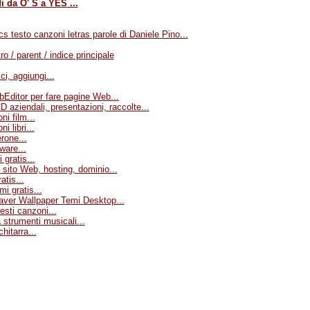
i da O' S a YES ...
ics testo canzoni letras parole di Daniele Pino...
ro / parent / indice principale
ci, aggiungi...
ditor per fare pagine Web...
D aziendali, presentazioni, raccolte...
ni film...
i libri...
rone...
ware...
 gratis...
o sito Web, hosting, dominio...
atis...
i gratis...
ver Wallpaper Temi Desktop...
esti canzoni...
 strumenti musicali...
hitarra...