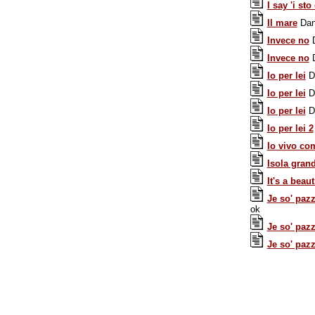
I say 'i sto
Il mare
Dani
Invece no
D
Invece no
D
Io per lei
Da
Io per lei
Da
Io per lei
Da
Io per lei 2
Io vivo co
Isola gran
It's a beaut
Je so' paz
ok
Je so' paz
Je so' paz