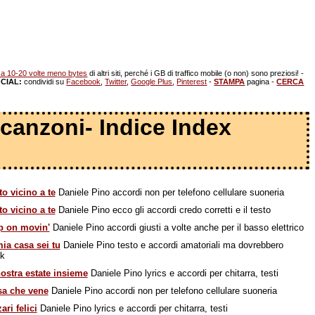
a 10-20 volte meno bytes
di altri siti, perché i GB di traffico mobile (o non) sono preziosi! -
CIAL:
condividi su
Facebook
,
Twitter
,
Google Plus
,
Pinterest
-
STAMPA
pagina -
CERCA
o canzoni- Indice Index
to vicino a te
Daniele Pino accordi non per telefono cellulare suoneria
to vicino a te
Daniele Pino ecco gli accordi credo corretti e il testo
p on movin'
Daniele Pino accordi giusti a volte anche per il basso elettrico
ia casa sei tu
Daniele Pino testo e accordi amatoriali ma dovrebbero
ok
ostra estate insieme
Daniele Pino lyrics e accordi per chitarra, testi
sa che vene
Daniele Pino accordi non per telefono cellulare suoneria
ari felici
Daniele Pino lyrics e accordi per chitarra, testi