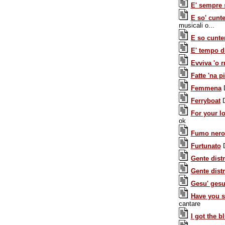
E' sempre 
E so' cunte
musicali o...
E so cunte
E' tempo d
Evviva 'o r
Fatte 'na p
Femmena
D
Ferryboat
D
For your l
ok
Fumo nero
Furtunato
D
Gente distr
Gente distr
Gesu' gesu
Have you 
cantare
I got the b