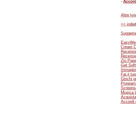
-
Accord
Altre lyr
<< indiet
Suggeris
EasyWebE
Creare C
Recensio
Recension
Zio Pape
Get Soft
Immagini
Fai il tu
Giochi gr
Programm
Screensa
Musica t
Acquista
Accordi c