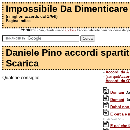
Impossibile Da Dimenticare
(i migliori accordi, dal 1764!)
Pagina Indice
COOKIES:
Ciao, gli ads usano
cookies
traccia-dati nelle canzoni, come dapper
Daniele Pino accordi spartit
Scarica
-
Accordi da A 
-
(sei qui)
Accor
Qualche consiglio:
-
Accordi da O'
Domani
Dan
Domani
Dan
Dubbi non
E cerca e 
musicali o...
E po' che f