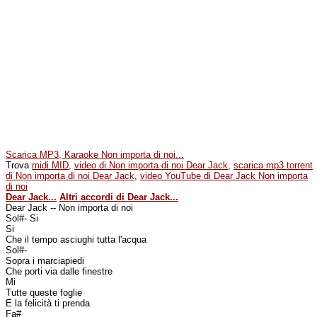
Scarica MP3, Karaoke Non importa di noi...
Trova
midi MID
,
video di Non importa di noi Dear Jack
,
scarica mp3 torrent
di Non importa di noi Dear Jack
,
video YouTube di Dear Jack Non importa
di noi
Dear Jack...
Altri accordi di Dear Jack...
Dear Jack -- Non importa di noi
Sol#- Si
Si
Che il tempo asciughi tutta l'acqua
Sol#-
Sopra i marciapiedi
Che porti via dalle finestre
Mi
Tutte queste foglie
E la felicità ti prenda
Fa#