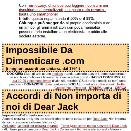
Con
TermoEasy, chiunque può leggere i consumi nei
riscaldamenti centralizzati, sul posto o
da remoto
-
basta uno smartphone!
E tutto questo risparmiando
il 50% o il 99%
.
Chiunque può suggerirlo
al proprio condominio o ad
un amico; gli amministratori con poca manualità
possono farlo installare a un elettricista, e addio alle
società esterne.
Impossibile Da
Dimenticare .com
(i migliori accordi per chitarra, dal 1764!)
COOKIES:
Ciao, gli ads usano
cookies
traccia-dati nelle canzoni, come dappertutto.
Se non ti va configura il browser, o rinuncia agli accordi! -
BASSO CONSUMO:
Idd
usa 10-20 volte meno bytes
di altri siti, perché i GB di traffico mobile (o non) sono
preziosi! -
DONAZIONI:
dona
qualcosa -
SOCIAL:
condividi su
Facebook
,
Twitter
,
Google Plus
,
Pinterest
-
STAMPA
pagina -
CERCA
Accordi di Non importa di
noi di Dear Jack
ImpossibileDaDimenticare.com
Accordi chitarra crd lyrics tab spartiti chords testo tablature per
Dear Jack
Non importa
di noi (no suoneria cellulare telefonino)
Altri autori, accordi per chitarra e parole
-
Testo lyrics letras parole canzoni di Dear Jack
- Altri brani pezzi canzoni di
Dear Jack
-
Correzioni / Richieste altri accordi chitarra
-