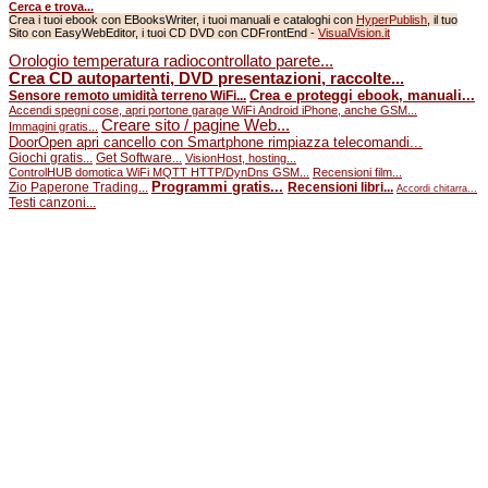
Cerca e trova...
Crea i tuoi ebook con EBooksWriter, i tuoi manuali e cataloghi con
HyperPublish
, il tuo
Sito con EasyWebEditor, i tuoi CD DVD con CDFrontEnd -
VisualVision.it
Orologio temperatura radiocontrollato parete...
Crea CD autopartenti, DVD presentazioni, raccolte...
Crea e proteggi ebook, manuali...
Sensore remoto umidità terreno WiFi...
Accendi spegni cose, apri portone garage WiFi Android iPhone, anche GSM...
Creare sito / pagine Web...
Immagini gratis...
DoorOpen apri cancello con Smartphone rimpiazza telecomandi...
Giochi gratis...
Get Software...
VisionHost, hosting...
ControlHUB domotica WiFi MQTT HTTP/DynDns GSM...
Recensioni film...
Programmi gratis...
Zio Paperone Trading...
Recensioni libri...
Accordi chitarra...
Testi canzoni...