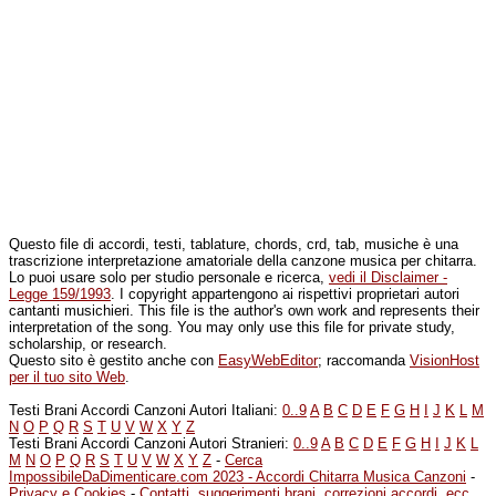
Questo file di accordi, testi, tablature, chords, crd, tab, musiche è una
trascrizione interpretazione amatoriale della canzone musica per chitarra.
Lo puoi usare solo per studio personale e ricerca,
vedi il Disclaimer -
Legge 159/1993
. I copyright appartengono ai rispettivi proprietari autori
cantanti musichieri. This file is the author's own work and represents their
interpretation of the song. You may only use this file for private study,
scholarship, or research.
Questo sito è gestito anche con
EasyWebEditor
; raccomanda
VisionHost
per il tuo sito Web
.
Testi Brani Accordi Canzoni Autori Italiani:
0..9
A
B
C
D
E
F
G
H
I
J
K
L
M
N
O
P
Q
R
S
T
U
V
W
X
Y
Z
Testi Brani Accordi Canzoni Autori Stranieri:
0..9
A
B
C
D
E
F
G
H
I
J
K
L
M
N
O
P
Q
R
S
T
U
V
W
X
Y
Z
-
Cerca
ImpossibileDaDimenticare.com 2023 - Accordi Chitarra Musica Canzoni
-
Privacy e Cookies
-
Contatti, suggerimenti brani, correzioni accordi, ecc...