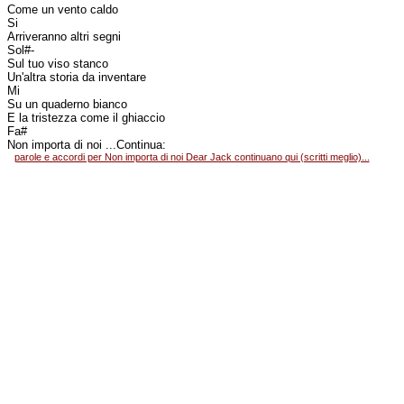
Come un vento caldo
Si
Arriveranno altri segni
Sol#-
Sul tuo viso stanco
Un'altra storia da inventare
Mi
Su un quaderno bianco
E la tristezza come il ghiaccio
Fa#
Non importa di noi ...Continua:
parole e accordi per Non importa di noi Dear Jack continuano qui (scritti meglio)...