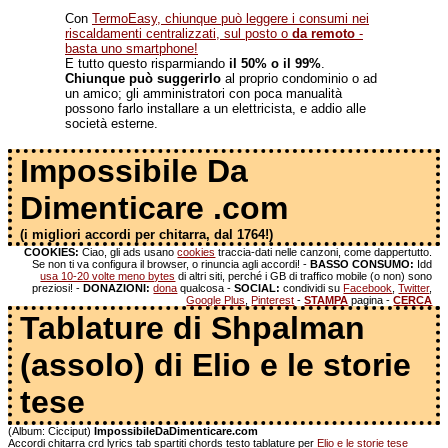
Con
TermoEasy, chiunque può leggere i consumi nei
riscaldamenti centralizzati, sul posto o
da remoto
-
basta uno smartphone!
E tutto questo risparmiando
il 50% o il 99%
.
Chiunque può suggerirlo
al proprio condominio o ad
un amico; gli amministratori con poca manualità
possono farlo installare a un elettricista, e addio alle
società esterne.
Impossibile Da
Dimenticare .com
(i migliori accordi per chitarra, dal 1764!)
COOKIES:
Ciao, gli ads usano
cookies
traccia-dati nelle canzoni, come dappertutto.
Se non ti va configura il browser, o rinuncia agli accordi! -
BASSO CONSUMO:
Idd
usa 10-20 volte meno bytes
di altri siti, perché i GB di traffico mobile (o non) sono
preziosi! -
DONAZIONI:
dona
qualcosa -
SOCIAL:
condividi su
Facebook
,
Twitter
,
Google Plus
,
Pinterest
-
STAMPA
pagina -
CERCA
Tablature di Shpalman
(assolo) di Elio e le storie
tese
(Album: Cicciput)
ImpossibileDaDimenticare.com
Accordi chitarra crd lyrics tab spartiti chords testo tablature per
Elio e le storie tese