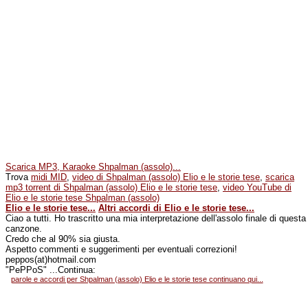
Scarica MP3, Karaoke Shpalman (assolo)...
Trova
midi MID
,
video di Shpalman (assolo) Elio e le storie tese
,
scarica
mp3 torrent di Shpalman (assolo) Elio e le storie tese
,
video YouTube di
Elio e le storie tese Shpalman (assolo)
Elio e le storie tese...
Altri accordi di Elio e le storie tese...
Ciao a tutti. Ho trascritto una mia interpretazione dell'assolo finale di questa
canzone.
Credo che al 90% sia giusta.
Aspetto commenti e suggerimenti per eventuali correzioni!
peppos(at)hotmail.com
"PePPoS" ...Continua:
parole e accordi per Shpalman (assolo) Elio e le storie tese continuano qui...