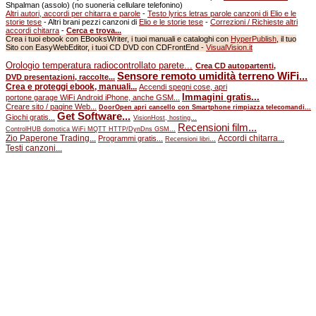
Shpalman (assolo) (no suoneria cellulare telefonino)
Altri autori, accordi per chitarra e parole
-
Testo lyrics letras parole canzoni di Elio e le
storie tese
- Altri brani pezzi canzoni di
Elio e le storie tese
-
Correzioni / Richieste altri
accordi chitarra
-
Cerca e trova...
Crea i tuoi ebook con EBooksWriter, i tuoi manuali e cataloghi con
HyperPublish
, il tuo
Sito con EasyWebEditor, i tuoi CD DVD con CDFrontEnd -
VisualVision.it
Orologio temperatura radiocontrollato parete...
Crea CD autopartenti,
Sensore remoto umidità terreno WiFi...
DVD presentazioni, raccolte...
Crea e proteggi ebook, manuali...
Accendi spegni cose, apri
Immagini gratis...
portone garage WiFi Android iPhone, anche GSM...
Creare sito / pagine Web...
DoorOpen apri cancello con Smartphone rimpiazza telecomandi...
Get Software...
Giochi gratis...
VisionHost, hosting...
Recensioni film...
ControlHUB domotica WiFi MQTT HTTP/DynDns GSM...
Zio Paperone Trading...
Accordi chitarra...
Programmi gratis...
Recensioni libri...
Testi canzoni...