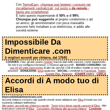
Con
TermoEasy, chiunque può leggere i consumi nei
riscaldamenti centralizzati, sul posto o
da remoto
-
basta uno smartphone!
E tutto questo risparmiando
il 50% o il 99%
.
Chiunque può suggerirlo
al proprio condominio o ad
un amico; gli amministratori con poca manualità
possono farlo installare a un elettricista, e addio alle
società esterne.
Impossibile Da
Dimenticare .com
(i migliori accordi per chitarra, dal 1764!)
COOKIES:
Ciao, gli ads usano
cookies
traccia-dati nelle canzoni, come dappertutto.
Se non ti va configura il browser, o rinuncia agli accordi! -
BASSO CONSUMO:
Idd
usa 10-20 volte meno bytes
di altri siti, perché i GB di traffico mobile (o non) sono
preziosi! -
DONAZIONI:
dona
qualcosa -
SOCIAL:
condividi su
Facebook
,
Twitter
,
Google Plus
,
Pinterest
-
STAMPA
pagina -
CERCA
Accordi di A modo tuo di
Elisa
ImpossibileDaDimenticare.com
Accordi chitarra crd lyrics tab spartiti chords testo tablature per
Elisa
A modo tuo (no
suoneria cellulare telefonino)
Altri autori, accordi per chitarra e parole
-
Testo lyrics letras parole canzoni di Elisa
- Altri
brani pezzi canzoni di
Elisa
-
Correzioni / Richieste altri accordi chitarra
-
Condividi