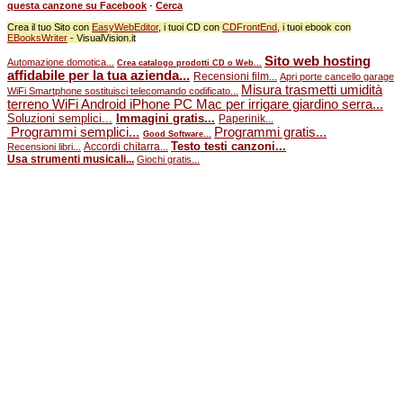
questa canzone su Facebook
-
Cerca
Crea il tuo Sito con
EasyWebEditor
, i tuoi CD con
CDFrontEnd
, i tuoi ebook con
EBooksWriter
- VisualVision.it
Sito web hosting
Automazione domotica...
Crea catalogo prodotti CD o Web...
affidabile per la tua azienda...
Recensioni film...
Apri porte cancello garage
Misura trasmetti umidità
WiFi Smartphone sostituisci telecomando codificato...
terreno WiFi Android iPhone PC Mac per irrigare giardino serra...
Soluzioni semplici...
Immagini gratis...
Paperinik...
Programmi semplici...
Programmi gratis...
Good Software...
Testo testi canzoni...
Accordi chitarra...
Recensioni libri...
Usa strumenti musicali...
Giochi gratis...