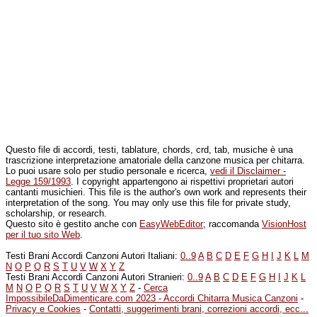
Questo file di accordi, testi, tablature, chords, crd, tab, musiche è una
trascrizione interpretazione amatoriale della canzone musica per chitarra.
Lo puoi usare solo per studio personale e ricerca,
vedi il Disclaimer -
Legge 159/1993
. I copyright appartengono ai rispettivi proprietari autori
cantanti musichieri. This file is the author's own work and represents their
interpretation of the song. You may only use this file for private study,
scholarship, or research.
Questo sito è gestito anche con
EasyWebEditor
; raccomanda
VisionHost
per il tuo sito Web
.
Testi Brani Accordi Canzoni Autori Italiani:
0..9
A
B
C
D
E
F
G
H
I
J
K
L
M
N
O
P
Q
R
S
T
U
V
W
X
Y
Z
Testi Brani Accordi Canzoni Autori Stranieri:
0..9
A
B
C
D
E
F
G
H
I
J
K
L
M
N
O
P
Q
R
S
T
U
V
W
X
Y
Z
-
Cerca
ImpossibileDaDimenticare.com 2023 - Accordi Chitarra Musica Canzoni
-
Privacy e Cookies
-
Contatti, suggerimenti brani, correzioni accordi, ecc...