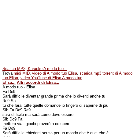
Scarica MP3, Karaoke A modo tuo...
Trova
midi MID
,
video di A modo tuo Elisa
,
scarica mp3 torrent di A modo
tuo Elisa
,
video YouTube di Elisa A modo tuo
Elisa...
Altri accordi di Elisa...
A modo tuo - Elisa
Fa Do9
Sarà difficile diventar grande prima che lo diventi anche tu
Re9 Sol
tu che farai tutte quelle domande io fingerò di saperne di più
Sib Fa Do9 Re9
sarà difficile ma sarà come deve essere
Sib Do9 Fa
metterò via i giochi proverò a crescere
Fa Do9
Sarà difficile chiederti scusa per un mondo che è quel che è