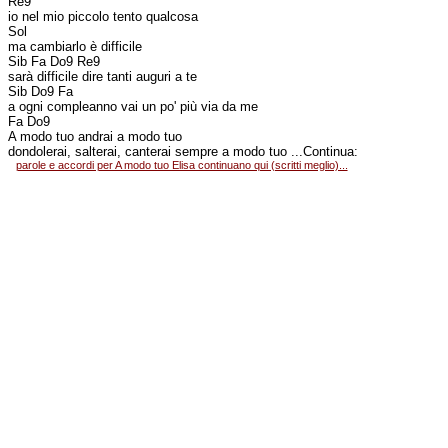
Re9
io nel mio piccolo tento qualcosa
Sol
ma cambiarlo è difficile
Sib Fa Do9 Re9
sarà difficile dire tanti auguri a te
Sib Do9 Fa
a ogni compleanno vai un po' più via da me
Fa Do9
A modo tuo andrai a modo tuo
dondolerai, salterai, canterai sempre a modo tuo ...Continua:
parole e accordi per A modo tuo Elisa continuano qui (scritti meglio)...