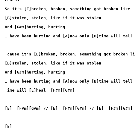
So it's [E]broken, broken, something got broken like
[B]stolen, stolen, like if it was stolen
And [G#m]hurting, hurting
I have been hurting and [A]now only [B]time will tell
'cause it's [E]broken, broken, something got broken li
[B]stolen, stolen, like if it was stolen
And [G#m]hurting, hurting
I have been hurting and [A]now only [B]time will tell
Time will [E]heal  [F#m][G#m]
[E]  [F#m][G#m] // [E]  [F#m][G#m] // [E]  [F#m][G#m]
[E]