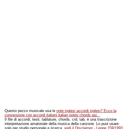
Questo pezzo musicale usa le
note inglesi accordi inglesi? Ecco la
conversione con accordi italiani italian notes chords qui...
Il file di accordi, testi, tablature, chords, crd, tab, è una trascrizione
interpretazione amatoriale della musica della canzone. Lo puoi usare
solo per studio personale e ricerca,
vedi il Disclaimer - Legge 159/1993
.