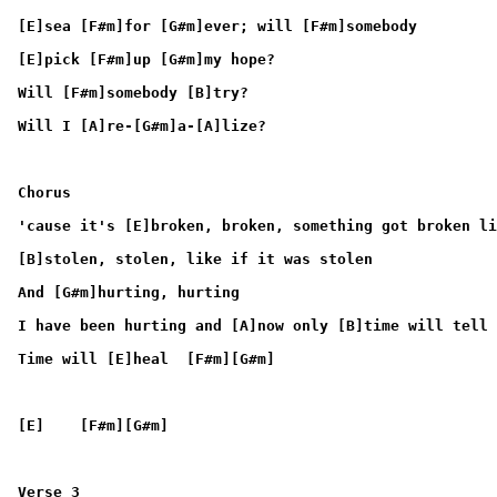
[E]sea [F#m]for [G#m]ever; will [F#m]somebody
[E]pick [F#m]up [G#m]my hope?
Will [F#m]somebody [B]try?
Will I [A]re-[G#m]a-[A]lize?
Chorus
'cause it's [E]broken, broken, something got broken li
[B]stolen, stolen, like if it was stolen
And [G#m]hurting, hurting
I have been hurting and [A]now only [B]time will tell
Time will [E]heal  [F#m][G#m]
[E]    [F#m][G#m]
Verse 3