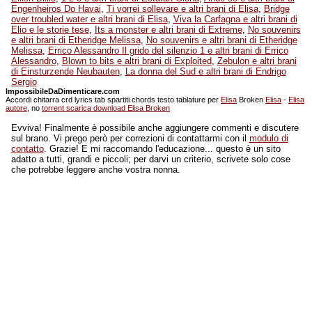
Engenheiros Do Havai
,
Ti vorrei sollevare e altri brani di Elisa
,
Bridge
over troubled water e altri brani di Elisa
,
Viva la Carfagna e altri brani di
Elio e le storie tese
,
Its a monster e altri brani di Extreme
,
No souvenirs
e altri brani di Etheridge Melissa
,
No souvenirs e altri brani di Etheridge
Melissa
,
Errico Alessandro Il grido del silenzio 1 e altri brani di Errico
Alessandro
,
Blown to bits e altri brani di Exploited
,
Zebulon e altri brani
di Einsturzende Neubauten
,
La donna del Sud e altri brani di Endrigo
Sergio
ImpossibileDaDimenticare.com
Accordi chitarra crd lyrics tab spartiti chords testo tablature per
Elisa
Broken
Elisa
-
Elisa
autore
, no
torrent scarica download Elisa Broken
Evviva! Finalmente è possibile anche aggiungere commenti e discutere
sul brano. Vi prego però per correzioni di contattarmi con il
modulo di
contatto
. Grazie! E mi raccomando l'educazione... questo è un sito
adatto a tutti, grandi e piccoli; per darvi un criterio, scrivete solo cose
che potrebbe leggere anche vostra nonna.