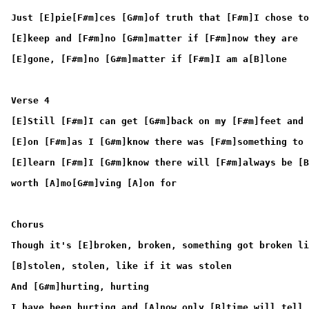
Just [E]pie[F#m]ces [G#m]of truth that [F#m]I chose to
[E]keep and [F#m]no [G#m]matter if [F#m]now they are
[E]gone, [F#m]no [G#m]matter if [F#m]I am a[B]lone
Verse 4
[E]Still [F#m]I can get [G#m]back on my [F#m]feet and 
[E]on [F#m]as I [G#m]know there was [F#m]something to
[E]learn [F#m]I [G#m]know there will [F#m]always be [B
worth [A]mo[G#m]ving [A]on for
Chorus
Though it's [E]broken, broken, something got broken li
[B]stolen, stolen, like if it was stolen
And [G#m]hurting, hurting
I have been hurting and [A]now only [B]time will tell