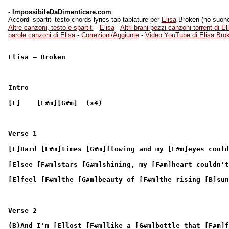
-
ImpossibileDaDimenticare.com
Accordi spartiti testo chords lyrics tab tablature per
Elisa
Broken (no suoneri
Altre canzoni, testo e spartiti
-
Elisa
-
Altri brani pezzi canzoni torrent di El
parole canzoni di Elisa
-
Correzioni/Aggiunte
-
Video YouTube di Elisa Bro
Elisa – Broken
Intro
[E]    [F#m][G#m]  (x4)
Verse 1
[E]Hard [F#m]times [G#m]flowing and my [F#m]eyes could
[E]see [F#m]stars [G#m]shining, my [F#m]heart couldn't
[E]feel [F#m]the [G#m]beauty of [F#m]the rising [B]sun
Verse 2
(B)And I'm [E]lost [F#m]like a [G#m]bottle that [F#m]f