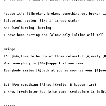
'cause it's [E]broken, broken, something got broken li
[B]stolen, stolen, like if it was stolen
And [G#m]hurting, hurting
I have been hurting and [A]now only [B]time will tell
Bridge
I'd [G#m]love to be one of those colourful [A]early [B
When everybody is [G#m]happy that you came
Everybody smiles [A]back at you as soon as your [B]eye
But [F#m]something [A]has [C#m]to [B]happen first
I know [F#m]winter has [A]to come [C#m]before it [B]bl
Chorus