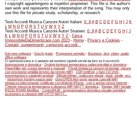
I copyright appartengono ai rispettivi proprietari. This file is the author's
own work and represents their interpretation of the song. You may only
use this file for private study, scholarship, or research.
Testi Accordi Musica Canzoni Autori Italiani:
0..9
A
B
C
D
E
F
G
H
I
J
K
L
M
N
O
P
Q
R
S
T
U
V
W
X
Y
Z
Testi Accordi Musica Canzoni Autori Stranieri:
0..9
A
B
C
D
E
F
G
H
I
J
K
L
M
N
O
P
Q
R
S
T
U
V
W
X
Y
Z
-
Cerca
ImpossibileDaDimenticare.com 2023
-
Home
-
Privacy e Cookies
-
Contatti, suggerimenti, correzioni accordi...
Get new software
-
Giochi gratis
-
Programmi semplici
-
Business, dvd, video, audio,
office software
Ci sponsorizzano e ci aiutano ad esistere (quindi serviti da loro se ti occorre!):
Automazione e domotica
-
Orologi luminosi temperatura radiocontrollati e domotica
-
PaperKiller per creare ipertesti e manuali
-
TXsoil rimpiazza sensori di pioggia, misura
con precisione umidità terreno da remoto WiFi
-
CDFrontEnd, x fare CD DVD,
presentazioni e cataloghi prodotti
-
EBooksWriter: realizzare ebook, epub, kindle, ecc.
-
VisionHost hosting spazio web
-
DoorOPEN Apri porte garage cancelli WiFi
rimpiazza telecomando codificato con Android iPhone - con e anche senza Internet
-
TXtemp misura la temperatura a distanza WiFi MQTT domotica
-
Display WiFi Seriale
RS232 RS485 ModBus
-
ControlHUB - programmatore domotica visuale semplice
economico e robusto! WiFi HTTP MQTT...