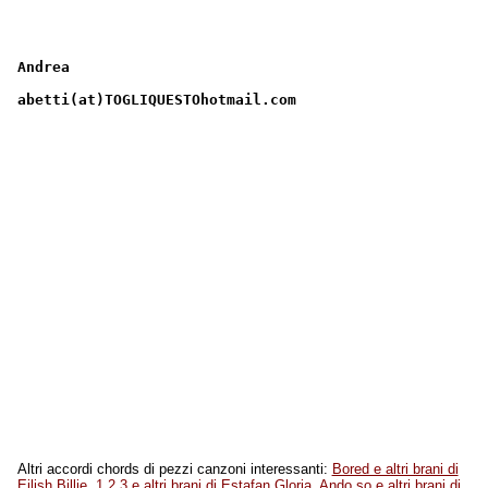
Andrea
abetti(at)TOGLIQUESTOhotmail.com
Altri accordi chords di pezzi canzoni interessanti:
Bored e altri brani di
Eilish Billie
,
1 2 3 e altri brani di Estafan Gloria
,
Ando so e altri brani di