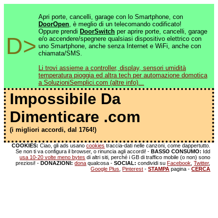
Apri porte, cancelli, garage con lo Smartphone, con
DoorOpen
, è meglio di un telecomando codificato!
Oppure prendi
DoorSwitch
per aprire porte, cancelli, garage
D>
e/o accendere/spegnere qualsiasi dispositivo elettrico con
uno Smartphone, anche senza Internet e WiFi, anche con
chiamata/SMS.
Li trovi assieme a controller, display, sensori umidità
temperatura pioggia ed altra tech per automazione domotica
a SoluzioniSemplici.com (altre info)...
Impossibile Da
Dimenticare .com
(i migliori accordi, dal 1764!)
COOKIES:
Ciao, gli ads usano
cookies
traccia-dati nelle canzoni, come dappertutto.
Se non ti va configura il browser, o rinuncia agli accordi! -
BASSO CONSUMO:
Idd
usa 10-20 volte meno bytes
di altri siti, perché i GB di traffico mobile (o non) sono
preziosi! -
DONAZIONI:
dona
qualcosa -
SOCIAL:
condividi su
Facebook
,
Twitter
,
Google Plus
,
Pinterest
-
STAMPA
pagina -
CERCA