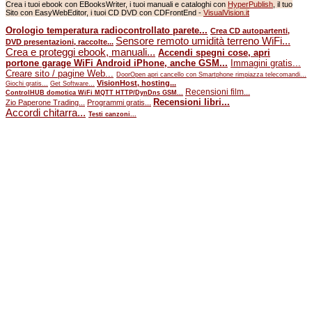
Crea i tuoi ebook con EBooksWriter, i tuoi manuali e cataloghi con
HyperPublish
, il tuo
Sito con EasyWebEditor, i tuoi CD DVD con CDFrontEnd -
VisualVision.it
Orologio temperatura radiocontrollato parete...
Crea CD autopartenti,
Sensore remoto umidità terreno WiFi...
DVD presentazioni, raccolte...
Crea e proteggi ebook, manuali...
Accendi spegni cose, apri
portone garage WiFi Android iPhone, anche GSM...
Immagini gratis...
Creare sito / pagine Web...
DoorOpen apri cancello con Smartphone rimpiazza telecomandi...
VisionHost, hosting...
Giochi gratis...
Get Software...
Recensioni film...
ControlHUB domotica WiFi MQTT HTTP/DynDns GSM...
Recensioni libri...
Zio Paperone Trading...
Programmi gratis...
Accordi chitarra...
Testi canzoni...