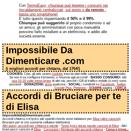
Con
TermoEasy, chiunque può leggere i consumi nei
riscaldamenti centralizzati, sul posto o
da remoto
-
basta uno smartphone!
E tutto questo risparmiando
il 50% o il 99%
.
Chiunque può suggerirlo
al proprio condominio o ad
un amico; gli amministratori con poca manualità
possono farlo installare a un elettricista, e addio alle
società esterne.
Impossibile Da
Dimenticare .com
(i migliori accordi per chitarra, dal 1764!)
COOKIES:
Ciao, gli ads usano
cookies
traccia-dati nelle canzoni, come dappertutto.
Se non ti va configura il browser, o rinuncia agli accordi! -
BASSO CONSUMO:
Idd
usa 10-20 volte meno bytes
di altri siti, perché i GB di traffico mobile (o non) sono
preziosi! -
DONAZIONI:
dona
qualcosa -
SOCIAL:
condividi su
Facebook
,
Twitter
,
Google Plus
,
Pinterest
-
STAMPA
pagina -
CERCA
Accordi di Bruciare per te
di Elisa
ImpossibileDaDimenticare.com
Accordi chitarra crd lyrics tab spartiti chords testo tablature per
Elisa (altre canzoni)
Bruciare per te (no suoneria cellulare telefonino)
Altri autori, accordi per chitarra e parole
-
Testo lyrics letras parole canzoni di Elisa
- Altri
brani pezzi canzoni di
Elisa
-
Correzioni / Richieste altri accordi chitarra
-
Cerca e trova...