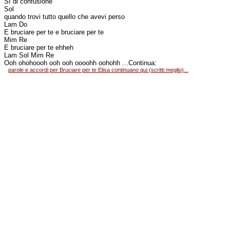
Sì di confusione
Sol
quando trovi tutto quello che avevi perso
Lam Do
E bruciare per te e bruciare per te
Mim Re
E bruciare per te ehheh
Lam Sol Mim Re
Ooh ohohoooh ooh ooh oooohh oohohh ...Continua:
parole e accordi per Bruciare per te Elisa continuano qui (scritti meglio)...