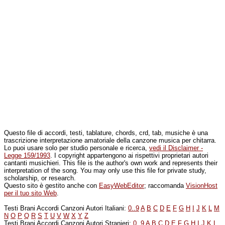
Questo file di accordi, testi, tablature, chords, crd, tab, musiche è una
trascrizione interpretazione amatoriale della canzone musica per chitarra.
Lo puoi usare solo per studio personale e ricerca,
vedi il Disclaimer -
Legge 159/1993
. I copyright appartengono ai rispettivi proprietari autori
cantanti musichieri. This file is the author's own work and represents their
interpretation of the song. You may only use this file for private study,
scholarship, or research.
Questo sito è gestito anche con
EasyWebEditor
; raccomanda
VisionHost
per il tuo sito Web
.
Testi Brani Accordi Canzoni Autori Italiani:
0..9
A
B
C
D
E
F
G
H
I
J
K
L
M
N
O
P
Q
R
S
T
U
V
W
X
Y
Z
Testi Brani Accordi Canzoni Autori Stranieri:
0..9
A
B
C
D
E
F
G
H
I
J
K
L