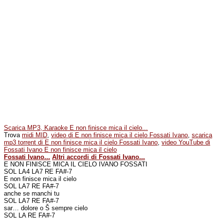
Scarica MP3, Karaoke E non finisce mica il cielo...
Trova
midi MID
,
video di E non finisce mica il cielo Fossati Ivano
,
scarica
mp3 torrent di E non finisce mica il cielo Fossati Ivano
,
video YouTube di
Fossati Ivano E non finisce mica il cielo
Fossati Ivano...
Altri accordi di Fossati Ivano...
E NON FINISCE MICA IL CIELO IVANO FOSSATI
SOL LA4 LA7 RE FA#-7
E non finisce mica il cielo
SOL LA7 RE FA#-7
anche se manchi tu
SOL LA7 RE FA#-7
sar… dolore o Š sempre cielo
SOL LA RE FA#-7