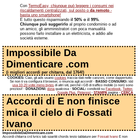
Con
TermoEasy, chiunque può leggere i consumi nei
riscaldamenti centralizzati, sul posto o
da remoto
-
basta uno smartphone!
E tutto questo risparmiando
il 50% o il 99%
.
Chiunque può suggerirlo
al proprio condominio o ad
un amico; gli amministratori con poca manualità
possono farlo installare a un elettricista, e addio alle
società esterne.
Impossibile Da
Dimenticare .com
(i migliori accordi per chitarra, dal 1764!)
COOKIES:
Ciao, gli ads usano
cookies
traccia-dati nelle canzoni, come dappertutto.
Se non ti va configura il browser, o rinuncia agli accordi! -
BASSO CONSUMO:
Idd
usa 10-20 volte meno bytes
di altri siti, perché i GB di traffico mobile (o non) sono
preziosi! -
DONAZIONI:
dona
qualcosa -
SOCIAL:
condividi su
Facebook
,
Twitter
,
Google Plus
,
Pinterest
-
STAMPA
pagina -
CERCA
Accordi di E non finisce
mica il cielo di Fossati
Ivano
ImpossibileDaDimenticare.com
Accordi chitarra crd lyrics tab spartiti chords testo tablature per
Fossati Ivano
E non