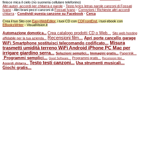
finisce mica il cielo (no suoneria cellulare telefonino)
Altri autori, accordi per chitarra e parole
-
Testo lyrics letras parole canzoni di Fossati
Ivano
- Altri brani pezzi canzoni di
Fossati Ivano
-
Correzioni / Richieste altri accordi
chitarra
-
Condividi questa canzone su Facebook
-
Cerca
Crea il tuo Sito con
EasyWebEditor
, i tuoi CD con
CDFrontEnd
, i tuoi ebook con
EBooksWriter
- VisualVision.it
Crea catalogo prodotti CD o Web...
Automazione domotica...
Sito web hosting
Recensioni film...
Apri porte cancello garage
affidabile per la tua azienda...
Misura
WiFi Smartphone sostituisci telecomando codificato...
trasmetti umidità terreno WiFi Android iPhone PC Mac per
irrigare giardino serra...
Soluzioni semplici...
Immagini gratis...
Paperinik...
Programmi semplici...
Programmi gratis...
Good Software...
Recensioni libri...
Testo testi canzoni...
Usa strumenti musicali...
Accordi chitarra...
Giochi gratis...