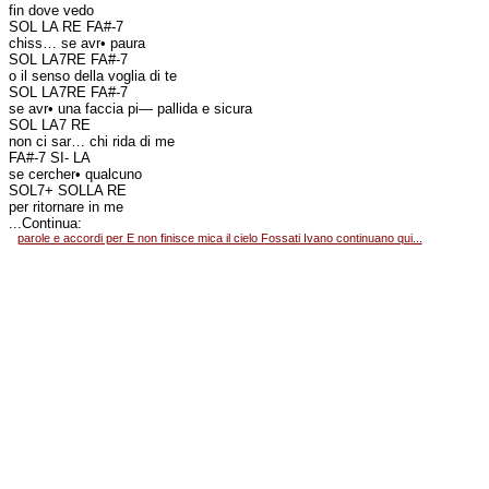
fin dove vedo
SOL LA RE FA#-7
chiss… se avr• paura
SOL LA7RE FA#-7
o il senso della voglia di te
SOL LA7RE FA#-7
se avr• una faccia pi— pallida e sicura
SOL LA7 RE
non ci sar… chi rida di me
FA#-7 SI- LA
se cercher• qualcuno
SOL7+ SOLLA RE
per ritornare in me
...Continua:
parole e accordi per E non finisce mica il cielo Fossati Ivano continuano qui...