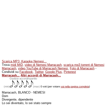
Scarica MP3, Karaoke Nemesi...
Trova
midi MID
,
video di Nemesi Marracash
,
scarica mp3 torrent di Nemesi
Marracash
,
video YouTube di Marracash Nemesi
,
Foto di Marracash
-
Condividi su
Facebook
,
Twitter
,
Google Plus
,
Pinterest
Marracash...
Altri accordi di Marracash...
(min)
Giudizio accordi/spartito
(min)
(max)
0 voti (per votare
vai nella pagina completa
)
Marracash, BLANCO - NEMESI
Dom
Divergente, dipendente
Lo sei diventato, lo sei stato sempre