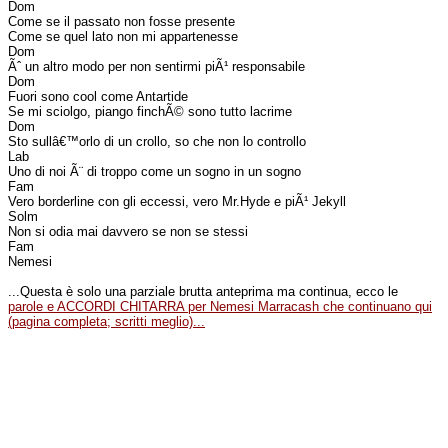
Dom
Come se il passato non fosse presente
Come se quel lato non mi appartenesse
Dom
Ãˆ un altro modo per non sentirmi piÃ¹ responsabile
Dom
Fuori sono cool come Antartide
Se mi sciolgo, piango finchÃ© sono tutto lacrime
Dom
Sto sullâ€™orlo di un crollo, so che non lo controllo
Lab
Uno di noi Ã¨ di troppo come un sogno in un sogno
Fam
Vero borderline con gli eccessi, vero Mr.Hyde e piÃ¹ Jekyll
Solm
Non si odia mai davvero se non se stessi
Fam
Nemesi
...Questa è solo una parziale brutta anteprima ma continua, ecco le
parole e ACCORDI CHITARRA per Nemesi Marracash che continuano qui
(pagina completa; scritti meglio)...