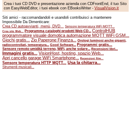
Crea i tuoi CD DVD e presentazione azienda con CDFrontEnd, il tuo Sito
con EasyWebEditor, i tuoi ebook con EBooksWriter -
VisualVision.it
Siti amici - raccomandandoli e usandoli contribuisci a mantenere
Impossibile Da Dimenticare:
Crea CD autoavvianti, menù, DVD...
Sensore temperatura WiFi MQTT...
ControlHUB
Programma cataloghi prodotti Web CD...
Crea sito Web...
programmatore visuale domotica automazione MQTT WiFi GSM...
Giochi gratis...
Zio Paperone Finanza...
Orologi luminosi anche giganti,
Programmi gratis...
radiocontrollati, temperatura...
Good Software...
Sensore remoto umidità terreno, WiFi, anche solare...
Recensioni libri...
Immagini gratis...
VisionHost, hosting, spazio Web...
Apri cancello garage WiFi Smartphone...
Recensioni film...
Usa la chitarra...
Sensore temperatura HTTP MQTT...
Strumenti musicali...