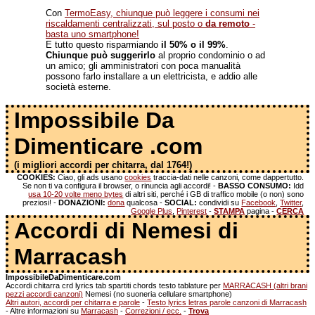
Con
TermoEasy, chiunque può leggere i consumi nei
riscaldamenti centralizzati, sul posto o
da remoto
-
basta uno smartphone!
E tutto questo risparmiando
il 50% o il 99%
.
Chiunque può suggerirlo
al proprio condominio o ad
un amico; gli amministratori con poca manualità
possono farlo installare a un elettricista, e addio alle
società esterne.
Impossibile Da
Dimenticare .com
(i migliori accordi per chitarra, dal 1764!)
COOKIES:
Ciao, gli ads usano
cookies
traccia-dati nelle canzoni, come dappertutto.
Se non ti va configura il browser, o rinuncia agli accordi! -
BASSO CONSUMO:
Idd
usa 10-20 volte meno bytes
di altri siti, perché i GB di traffico mobile (o non) sono
preziosi! -
DONAZIONI:
dona
qualcosa -
SOCIAL:
condividi su
Facebook
,
Twitter
,
Google Plus
,
Pinterest
-
STAMPA
pagina -
CERCA
Accordi di Nemesi di
Marracash
ImpossibileDaDimenticare.com
Accordi chitarra crd lyrics tab spartiti chords testo tablature per
MARRACASH (altri brani
pezzi accordi canzoni)
Nemesi (no suoneria cellulare smartphone)
Altri autori, accordi per chitarra e parole
-
Testo lyrics letras parole canzoni di Marracash
- Altre informazioni su
Marracash
-
Correzioni / ecc.
-
Trova