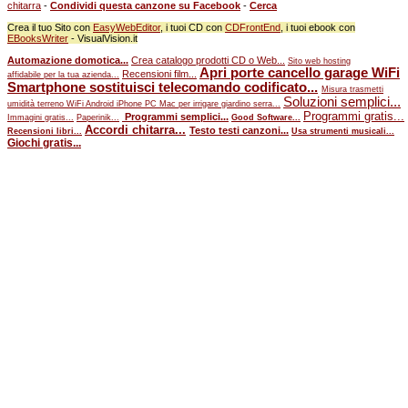
chitarra
-
Condividi questa canzone su Facebook
-
Cerca
Crea il tuo Sito con
EasyWebEditor
, i tuoi CD con
CDFrontEnd
, i tuoi ebook con
EBooksWriter
- VisualVision.it
Automazione domotica...
Crea catalogo prodotti CD o Web...
Sito web hosting
Apri porte cancello garage WiFi
Recensioni film...
affidabile per la tua azienda...
Smartphone sostituisci telecomando codificato...
Misura trasmetti
Soluzioni semplici...
umidità terreno WiFi Android iPhone PC Mac per irrigare giardino serra...
Programmi gratis...
Programmi semplici...
Immagini gratis...
Paperinik...
Good Software...
Accordi chitarra...
Testo testi canzoni...
Recensioni libri...
Usa strumenti musicali...
Giochi gratis...