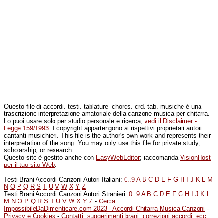
Questo file di accordi, testi, tablature, chords, crd, tab, musiche è una
trascrizione interpretazione amatoriale della canzone musica per chitarra.
Lo puoi usare solo per studio personale e ricerca,
vedi il Disclaimer -
Legge 159/1993
. I copyright appartengono ai rispettivi proprietari autori
cantanti musichieri. This file is the author's own work and represents their
interpretation of the song. You may only use this file for private study,
scholarship, or research.
Questo sito è gestito anche con
EasyWebEditor
; raccomanda
VisionHost
per il tuo sito Web
.
Testi Brani Accordi Canzoni Autori Italiani:
0..9
A
B
C
D
E
F
G
H
I
J
K
L
M
N
O
P
Q
R
S
T
U
V
W
X
Y
Z
Testi Brani Accordi Canzoni Autori Stranieri:
0..9
A
B
C
D
E
F
G
H
I
J
K
L
M
N
O
P
Q
R
S
T
U
V
W
X
Y
Z
-
Cerca
ImpossibileDaDimenticare.com 2023 - Accordi Chitarra Musica Canzoni
-
Privacy e Cookies
-
Contatti, suggerimenti brani, correzioni accordi, ecc...