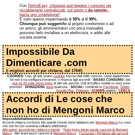
Con
TermoEasy, chiunque può leggere i consumi nei
riscaldamenti centralizzati, sul posto o
da remoto
-
basta uno smartphone!
E tutto questo risparmiando
il 50% o il 99%
.
Chiunque può suggerirlo
al proprio condominio o ad
un amico; gli amministratori con poca manualità
possono farlo installare a un elettricista, e addio alle
società esterne.
Impossibile Da
Dimenticare .com
(i migliori accordi per chitarra, dal 1764!)
COOKIES:
Ciao, gli ads usano
cookies
traccia-dati nelle canzoni, come dappertutto.
Se non ti va configura il browser, o rinuncia agli accordi! -
BASSO CONSUMO:
Idd
usa 10-20 volte meno bytes
di altri siti, perché i GB di traffico mobile (o non) sono
preziosi! -
DONAZIONI:
dona
qualcosa -
SOCIAL:
condividi su
Facebook
,
Twitter
,
Google Plus
,
Pinterest
-
STAMPA
pagina -
CERCA
Accordi di Le cose che
non ho di Mengoni Marco
ImpossibileDaDimenticare.com
Accordi chitarra crd lyrics tab spartiti chords testo tablature per
Mengoni Marco
Le cose
che non ho (no suoneria cellulare telefonino)
Altri autori, accordi per chitarra e parole
-
Testo lyrics letras parole canzoni di Mengoni
Marco
- Altri brani pezzi canzoni di
Mengoni Marco
-
Correzioni / Richieste altri accordi