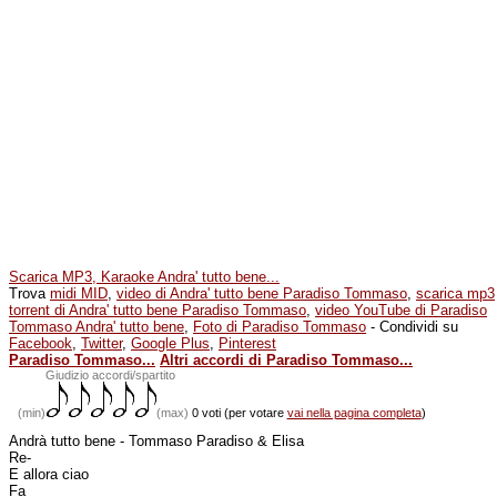
Scarica MP3, Karaoke Andra' tutto bene...
Trova
midi MID
,
video di Andra' tutto bene Paradiso Tommaso
,
scarica mp3
torrent di Andra' tutto bene Paradiso Tommaso
,
video YouTube di Paradiso
Tommaso Andra' tutto bene
,
Foto di Paradiso Tommaso
- Condividi su
Facebook
,
Twitter
,
Google Plus
,
Pinterest
Paradiso Tommaso...
Altri accordi di Paradiso Tommaso...
(min)
Giudizio accordi/spartito
(min)
(max)
0 voti (per votare
vai nella pagina completa
)
Andrà tutto bene - Tommaso Paradiso & Elisa
Re-
E allora ciao
Fa