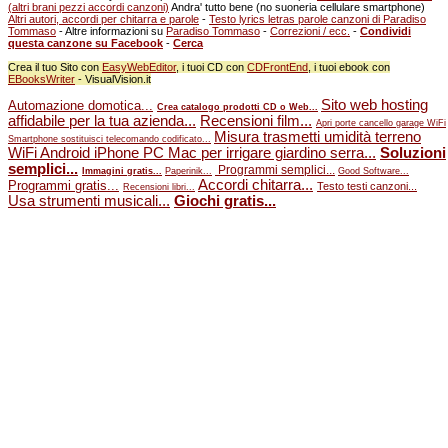
(altri brani pezzi accordi canzoni)
Andra' tutto bene (no suoneria cellulare smartphone)
Altri autori, accordi per chitarra e parole
-
Testo lyrics letras parole canzoni di Paradiso
Tommaso
- Altre informazioni su
Paradiso Tommaso
-
Correzioni / ecc.
-
Condividi
questa canzone su Facebook
-
Cerca
Crea il tuo Sito con
EasyWebEditor
, i tuoi CD con
CDFrontEnd
, i tuoi ebook con
EBooksWriter
- VisualVision.it
Sito web hosting
Automazione domotica...
Crea catalogo prodotti CD o Web...
affidabile per la tua azienda...
Recensioni film...
Apri porte cancello garage WiFi
Misura trasmetti umidità terreno
Smartphone sostituisci telecomando codificato...
WiFi Android iPhone PC Mac per irrigare giardino serra...
Soluzioni
semplici...
Programmi semplici...
Immagini gratis...
Paperinik...
Good Software...
Accordi chitarra...
Programmi gratis...
Testo testi canzoni...
Recensioni libri...
Usa strumenti musicali...
Giochi gratis...