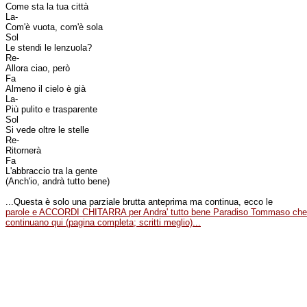
Come sta la tua città
La-
Com'è vuota, com'è sola
Sol
Le stendi le lenzuola?
Re-
Allora ciao, però
Fa
Almeno il cielo è già
La-
Più pulito e trasparente
Sol
Si vede oltre le stelle
Re-
Ritornerà
Fa
L'abbraccio tra la gente
(Anch'io, andrà tutto bene)
...Questa è solo una parziale brutta anteprima ma continua, ecco le
parole e ACCORDI CHITARRA per Andra' tutto bene Paradiso Tommaso che
continuano qui (pagina completa; scritti meglio)...