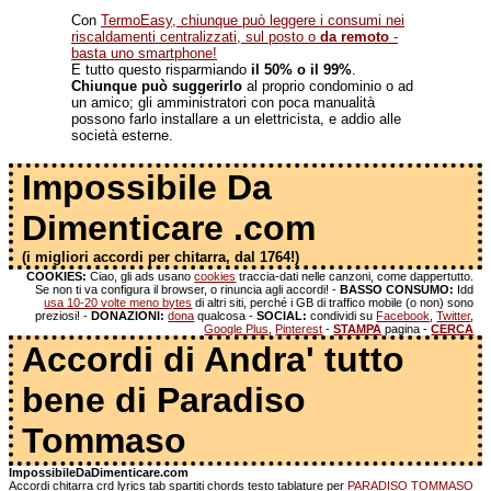
Con
TermoEasy, chiunque può leggere i consumi nei
riscaldamenti centralizzati, sul posto o
da remoto
-
basta uno smartphone!
E tutto questo risparmiando
il 50% o il 99%
.
Chiunque può suggerirlo
al proprio condominio o ad
un amico; gli amministratori con poca manualità
possono farlo installare a un elettricista, e addio alle
società esterne.
Impossibile Da
Dimenticare .com
(i migliori accordi per chitarra, dal 1764!)
COOKIES:
Ciao, gli ads usano
cookies
traccia-dati nelle canzoni, come dappertutto.
Se non ti va configura il browser, o rinuncia agli accordi! -
BASSO CONSUMO:
Idd
usa 10-20 volte meno bytes
di altri siti, perché i GB di traffico mobile (o non) sono
preziosi! -
DONAZIONI:
dona
qualcosa -
SOCIAL:
condividi su
Facebook
,
Twitter
,
Google Plus
,
Pinterest
-
STAMPA
pagina -
CERCA
Accordi di Andra' tutto
bene di Paradiso
Tommaso
ImpossibileDaDimenticare.com
Accordi chitarra crd lyrics tab spartiti chords testo tablature per
PARADISO TOMMASO