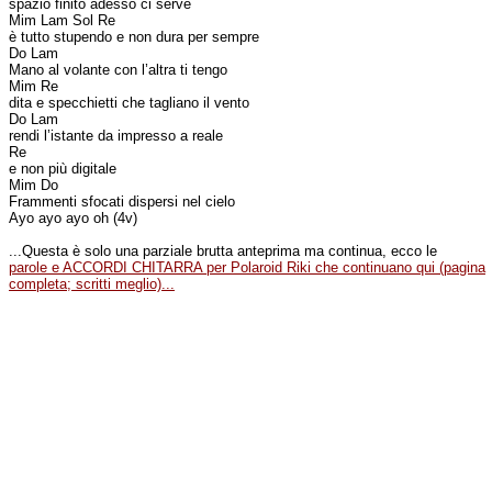
spazio finito adesso ci serve
Mim Lam Sol Re
è tutto stupendo e non dura per sempre
Do Lam
Mano al volante con l’altra ti tengo
Mim Re
dita e specchietti che tagliano il vento
Do Lam
rendi l’istante da impresso a reale
Re
e non più digitale
Mim Do
Frammenti sfocati dispersi nel cielo
Ayo ayo ayo oh (4v)
...Questa è solo una parziale brutta anteprima ma continua, ecco le
parole e ACCORDI CHITARRA per Polaroid Riki che continuano qui (pagina
completa; scritti meglio)...