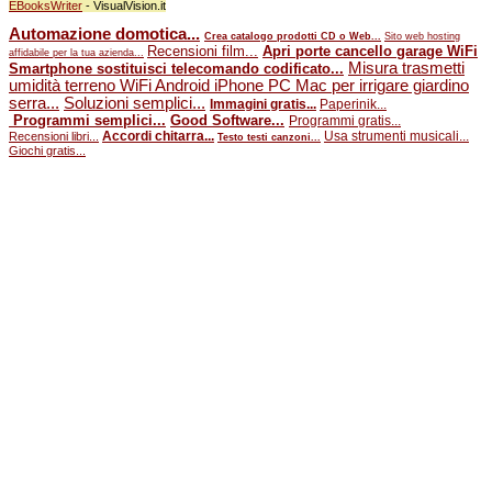
EBooksWriter
- VisualVision.it
Automazione domotica...
Crea catalogo prodotti CD o Web...
Sito web hosting
Recensioni film...
Apri porte cancello garage WiFi
affidabile per la tua azienda...
Misura trasmetti
Smartphone sostituisci telecomando codificato...
umidità terreno WiFi Android iPhone PC Mac per irrigare giardino
serra...
Soluzioni semplici...
Immagini gratis...
Paperinik...
Programmi semplici...
Good Software...
Programmi gratis...
Accordi chitarra...
Usa strumenti musicali...
Recensioni libri...
Testo testi canzoni...
Giochi gratis...