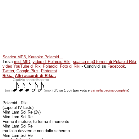
Scarica MP3, Karaoke Polaroid...
Trova
midi MID
,
video di Polaroid Riki
,
scarica mp3 torrent di Polaroid Riki
,
video YouTube di Riki Polaroid
,
Foto di Riki
- Condividi su
Facebook
,
Twitter
,
Google Plus
,
Pinterest
Riki...
Altri accordi di Riki...
(min)
Giudizio accordi/spartito
(min)
(max)
3/5 su 1 voti (per votare
vai nella pagina completa
)
Polaroid - Riki
(capo al IV tasto)
Mim Lam Sol Re (2v)
Mim Lam Sol Re
Fermo il motore, tu ferma il momento
Mim Lam Sol Re
ma fallo davvero e non dallo schermo
Mim Lam Sol Re