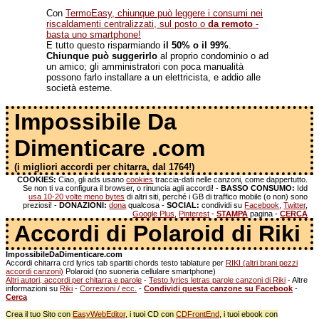
Con
TermoEasy, chiunque può leggere i consumi nei
riscaldamenti centralizzati, sul posto o
da remoto
-
basta uno smartphone!
E tutto questo risparmiando
il 50% o il 99%
.
Chiunque può suggerirlo
al proprio condominio o ad
un amico; gli amministratori con poca manualità
possono farlo installare a un elettricista, e addio alle
società esterne.
Impossibile Da
Dimenticare .com
(i migliori accordi per chitarra, dal 1764!)
COOKIES:
Ciao, gli ads usano
cookies
traccia-dati nelle canzoni, come dappertutto.
Se non ti va configura il browser, o rinuncia agli accordi! -
BASSO CONSUMO:
Idd
usa 10-20 volte meno bytes
di altri siti, perché i GB di traffico mobile (o non) sono
preziosi! -
DONAZIONI:
dona
qualcosa -
SOCIAL:
condividi su
Facebook
,
Twitter
,
Google Plus
,
Pinterest
-
STAMPA
pagina -
CERCA
Accordi di Polaroid di Riki
ImpossibileDaDimenticare.com
Accordi chitarra crd lyrics tab spartiti chords testo tablature per
RIKI (altri brani pezzi
accordi canzoni)
Polaroid (no suoneria cellulare smartphone)
Altri autori, accordi per chitarra e parole
-
Testo lyrics letras parole canzoni di Riki
- Altre
informazioni su
Riki
-
Correzioni / ecc.
-
Condividi questa canzone su Facebook
-
Cerca
Crea il tuo Sito con
EasyWebEditor
, i tuoi CD con
CDFrontEnd
, i tuoi ebook con