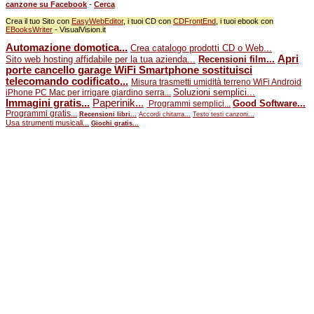
canzone su Facebook
-
Cerca
Crea il tuo Sito con
EasyWebEditor
, i tuoi CD con
CDFrontEnd
, i tuoi ebook con
EBooksWriter
- VisualVision.it
Automazione domotica...
Crea catalogo prodotti CD o Web...
Apri
Sito web hosting affidabile per la tua azienda...
Recensioni film...
porte cancello garage WiFi Smartphone sostituisci
telecomando codificato...
Misura trasmetti umidità terreno WiFi Android
Soluzioni semplici...
iPhone PC Mac per irrigare giardino serra...
Immagini gratis...
Paperinik...
Good Software...
Programmi semplici...
Programmi gratis...
Recensioni libri...
Accordi chitarra...
Testo testi canzoni...
Usa strumenti musicali...
Giochi gratis...