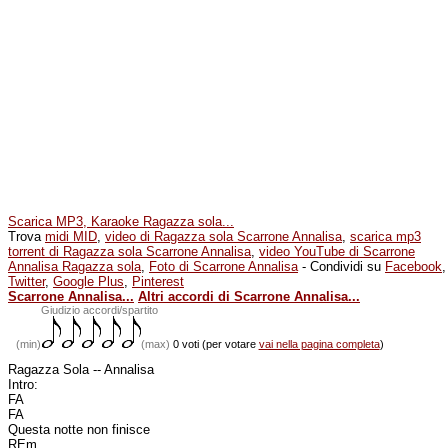
Scarica MP3, Karaoke Ragazza sola...
Trova
midi MID
,
video di Ragazza sola Scarrone Annalisa
,
scarica mp3
torrent di Ragazza sola Scarrone Annalisa
,
video YouTube di Scarrone
Annalisa Ragazza sola
,
Foto di Scarrone Annalisa
- Condividi su
Facebook
,
Twitter
,
Google Plus
,
Pinterest
Scarrone Annalisa...
Altri accordi di Scarrone Annalisa...
(min)
Giudizio accordi/spartito
(min)
(max)
0 voti (per votare
vai nella pagina completa
)
Ragazza Sola -- Annalisa
Intro:
FA
FA
Questa notte non finisce
REm