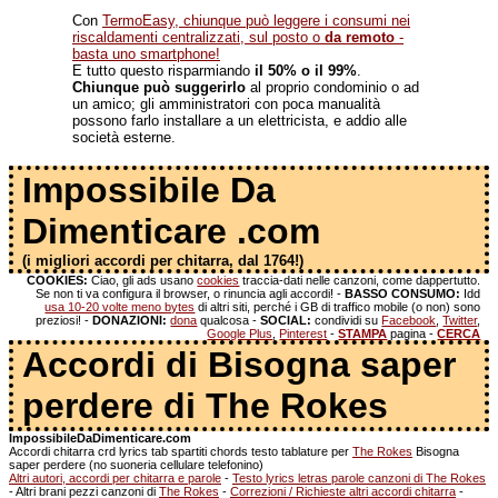
Con
TermoEasy, chiunque può leggere i consumi nei
riscaldamenti centralizzati, sul posto o
da remoto
-
basta uno smartphone!
E tutto questo risparmiando
il 50% o il 99%
.
Chiunque può suggerirlo
al proprio condominio o ad
un amico; gli amministratori con poca manualità
possono farlo installare a un elettricista, e addio alle
società esterne.
Impossibile Da
Dimenticare .com
(i migliori accordi per chitarra, dal 1764!)
COOKIES:
Ciao, gli ads usano
cookies
traccia-dati nelle canzoni, come dappertutto.
Se non ti va configura il browser, o rinuncia agli accordi! -
BASSO CONSUMO:
Idd
usa 10-20 volte meno bytes
di altri siti, perché i GB di traffico mobile (o non) sono
preziosi! -
DONAZIONI:
dona
qualcosa -
SOCIAL:
condividi su
Facebook
,
Twitter
,
Google Plus
,
Pinterest
-
STAMPA
pagina -
CERCA
Accordi di Bisogna saper
perdere di The Rokes
ImpossibileDaDimenticare.com
Accordi chitarra crd lyrics tab spartiti chords testo tablature per
The Rokes
Bisogna
saper perdere (no suoneria cellulare telefonino)
Altri autori, accordi per chitarra e parole
-
Testo lyrics letras parole canzoni di The Rokes
- Altri brani pezzi canzoni di
The Rokes
-
Correzioni / Richieste altri accordi chitarra
-