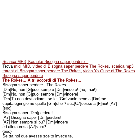
Scarica MP3, Karaoke Bisogna saper perdere...
Trova
midi MID
,
video di Bisogna saper perdere The Rokes
,
scarica mp3
torrent di Bisogna saper perdere The Rokes
,
video YouTube di The Rokes
Bisogna saper perdere
The Rokes...
Altri accordi di The Rokes...
Bisogna saper perdere - The Rokes
[Dm]No, non [G]puoi sempre [Dm]vincere! (no, mai!)
[Dm]No, non [G]puoi sempre [Dm]vincere!
[Dm]Tu non devi odiarmi se lei [Gm]vuole bene a [Dm]me
capita ogni giorno quello [Gm]che ? suc[C7]cesso a [F]noi! [A7]
{soc}
Bisogna saper [Dm]perdere!
[A7] Bisogna saper [Dm]perdere!
[A7] Non sempre si pu? [Dm]vincere
ed allora cosa [A7]vuoi?
{eoc}
Se tra noi due avesse scelto invece te,