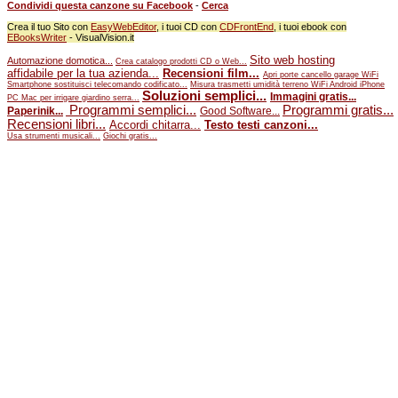
Condividi questa canzone su Facebook
-
Cerca
Crea il tuo Sito con
EasyWebEditor
, i tuoi CD con
CDFrontEnd
, i tuoi ebook con
EBooksWriter
- VisualVision.it
Sito web hosting
Automazione domotica...
Crea catalogo prodotti CD o Web...
affidabile per la tua azienda...
Recensioni film...
Apri porte cancello garage WiFi
Smartphone sostituisci telecomando codificato...
Misura trasmetti umidità terreno WiFi Android iPhone
Soluzioni semplici...
Immagini gratis...
PC Mac per irrigare giardino serra...
Programmi semplici...
Programmi gratis...
Paperinik...
Good Software...
Recensioni libri...
Accordi chitarra...
Testo testi canzoni...
Usa strumenti musicali...
Giochi gratis...