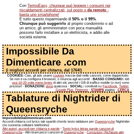
Con
TermoEasy, chiunque può leggere i consumi nei
riscaldamenti centralizzati, sul posto o
da remoto
-
basta uno smartphone!
E tutto questo risparmiando
il 50% o il 99%
.
Chiunque può suggerirlo
al proprio condominio o ad
un amico; gli amministratori con poca manualità
possono farlo installare a un elettricista, e addio alle
società esterne.
Impossibile Da
Dimenticare .com
(i migliori accordi per chitarra, dal 1764!)
COOKIES:
Ciao, gli ads usano
cookies
traccia-dati nelle canzoni, come dappertutto.
Se non ti va configura il browser, o rinuncia agli accordi! -
BASSO CONSUMO:
Idd
usa 10-20 volte meno bytes
di altri siti, perché i GB di traffico mobile (o non) sono
preziosi! -
DONAZIONI:
dona
qualcosa -
SOCIAL:
condividi su
Facebook
,
Twitter
,
Google Plus
,
Pinterest
-
STAMPA
pagina -
CERCA
Tablature di Nightrider di
Queensryche
ImpossibileDaDimenticare.com
Accordi chitarra crd lyrics tab spartiti chords testo tablature per
Queensryche
Nightrider
(no suoneria cellulare telefonino)
Altri autori, accordi per chitarra e parole
-
Testo lyrics letras parole canzoni di
Queensryche
- Altri brani pezzi canzoni di
Queensryche
-
Correzioni / Richieste altri