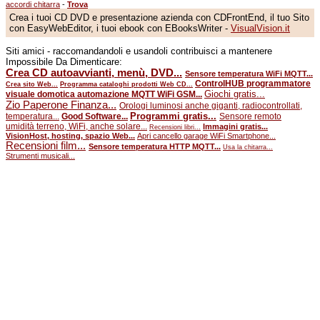
accordi chitarra
-
Trova
Crea i tuoi CD DVD e presentazione azienda con CDFrontEnd, il tuo Sito
con EasyWebEditor, i tuoi ebook con EBooksWriter -
VisualVision.it
Siti amici - raccomandandoli e usandoli contribuisci a mantenere
Impossibile Da Dimenticare:
Crea CD autoavvianti, menù, DVD...
Sensore temperatura WiFi MQTT...
ControlHUB programmatore
Crea sito Web...
Programma cataloghi prodotti Web CD...
Giochi gratis...
visuale domotica automazione MQTT WiFi GSM...
Zio Paperone Finanza...
Orologi luminosi anche giganti, radiocontrollati,
Programmi gratis...
temperatura...
Good Software...
Sensore remoto
umidità terreno, WiFi, anche solare...
Immagini gratis...
Recensioni libri...
VisionHost, hosting, spazio Web...
Apri cancello garage WiFi Smartphone...
Recensioni film...
Sensore temperatura HTTP MQTT...
Usa la chitarra...
Strumenti musicali...