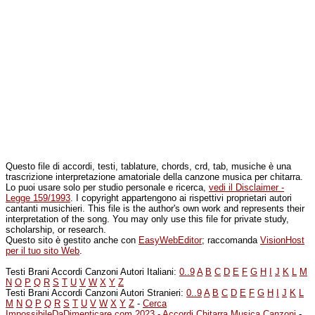
Questo file di accordi, testi, tablature, chords, crd, tab, musiche è una
trascrizione interpretazione amatoriale della canzone musica per chitarra.
Lo puoi usare solo per studio personale e ricerca,
vedi il Disclaimer -
Legge 159/1993
. I copyright appartengono ai rispettivi proprietari autori
cantanti musichieri. This file is the author's own work and represents their
interpretation of the song. You may only use this file for private study,
scholarship, or research.
Questo sito è gestito anche con
EasyWebEditor
; raccomanda
VisionHost
per il tuo sito Web
.
Testi Brani Accordi Canzoni Autori Italiani:
0..9
A
B
C
D
E
F
G
H
I
J
K
L
M
N
O
P
Q
R
S
T
U
V
W
X
Y
Z
Testi Brani Accordi Canzoni Autori Stranieri:
0..9
A
B
C
D
E
F
G
H
I
J
K
L
M
N
O
P
Q
R
S
T
U
V
W
X
Y
Z
-
Cerca
ImpossibileDaDimenticare.com 2023 - Accordi Chitarra Musica Canzoni
-