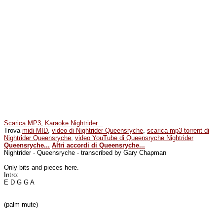
Scarica MP3, Karaoke Nightrider...
Trova
midi MID
,
video di Nightrider Queensryche
,
scarica mp3 torrent di
Nightrider Queensryche
,
video YouTube di Queensryche Nightrider
Queensryche...
Altri accordi di Queensryche...
Nightrider - Queensryche - transcribed by Gary Chapman
Only bits and pieces here.
Intro:
E D G G A
(palm mute)