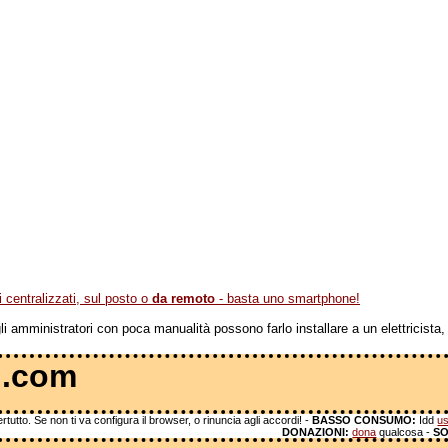
centralizzati, sul posto o
da remoto
- basta uno smartphone!
 amministratori con poca manualità possono farlo installare a un elettricista, 
 .com
tutto. Se non ti va configura il browser, o rinuncia agli accordi! -
BASSO CONSUMO:
Idd
us
DONAZIONI:
dona
qualcosa -
SO