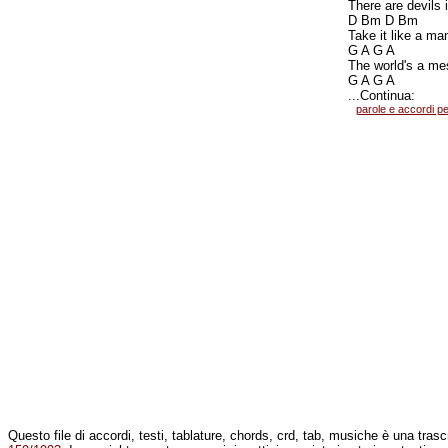
There are devils
D Bm D Bm
Take it like a ma
G A G A
The world's a mes
G A G A
...Continua:
parole e accordi p
Questo file di accordi, testi, tablature, chords, crd, tab, musiche è una tra