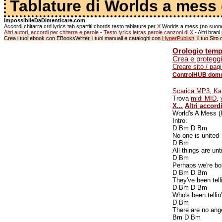
Tablature di Worlds a mess 
ImpossibileDaDimenticare.com
Accordi chitarra crd lyrics tab spartiti chords testo tablature per
X
Worlds a mess (no suoneri
Altri autori, accordi per chitarra e parole
-
Testo lyrics letras parole canzoni di X
- Altri bran
Crea i tuoi ebook con EBooksWriter, i tuoi manuali e cataloghi con
HyperPublish
, il tuo Si
Orologio tempe
Crea e proteggi
Creare sito / pag
ControlHUB domo
Scarica MP3, Ka
Trova
midi MID
,
X...
Altri accordi
World's A Mess (I
Intro:
D Bm D Bm
No one is united
D Bm
All things are unt
D Bm
Perhaps we're boi
D Bm D Bm
They've been telli
D Bm D Bm
Who's been tellin'
D Bm
There are no ang
Bm D Bm