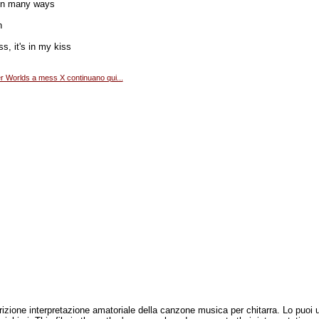
 in many ways
n
s, it's in my kiss
er Worlds a mess X continuano qui...
scrizione interpretazione amatoriale della canzone musica per chitarra. Lo puoi