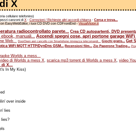
di X
a cellulare telefonino)
i pezzi canzoni di
X
-
Correzioni / Richieste altri accordi chitarra
-
Cerca e trova...
to con EasyWebEditor, i tuoi CD DVD con CDFrontEnd -
VisualVision.it
ratura radiocontrollato parete...
Crea CD autopartenti, DVD presentaz
 ebook, manuali...
Accendi spegni cose, apri portone garage WiFi
ine Web...
Get S
Giochi gratis...
DoorOpen apri cancello con Smartphone rimpiazza telecomandi...
tica WiFi MQTT HTTP/DynDns GSM...
Recensioni film...
Zio Paperone Trading...
Pro
raoke Worlds a mess...
video di Worlds a mess X
,
scarica mp3 torrent di Worlds a mess X
,
video Yo
 di X...
t's In My Kiss)
ied
lin' over inside
n' lies
 lies?
els