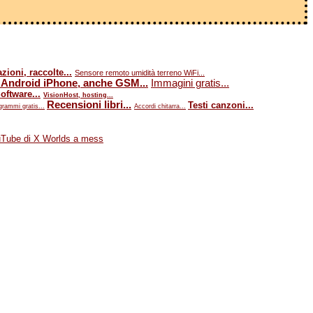
ioni, raccolte...
Sensore remoto umidità terreno WiFi...
 Android iPhone, anche GSM...
Immagini gratis...
oftware...
VisionHost, hosting...
Recensioni libri...
Testi canzoni...
grammi gratis...
Accordi chitarra...
uTube di X Worlds a mess