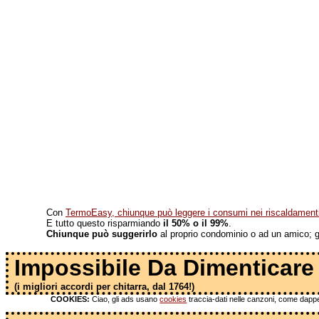
Con
TermoEasy, chiunque può leggere i consumi nei riscaldamenti 
E tutto questo risparmiando
il 50% o il 99%
.
Chiunque può suggerirlo
al proprio condominio o ad un amico; gli
Impossibile Da Dimenticare
(i migliori accordi per chitarra, dal 1764!)
COOKIES:
Ciao, gli ads usano
cookies
traccia-dati nelle canzoni, come dapper