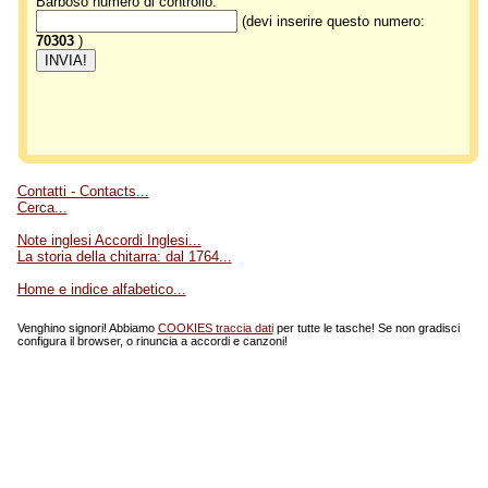
Barboso numero di controllo:
(devi inserire questo numero:
70303
)
Contatti - Contacts...
Cerca...
Note inglesi Accordi Inglesi...
La storia della chitarra: dal 1764...
Home e indice alfabetico...
Venghino signori! Abbiamo
COOKIES traccia dati
per tutte le tasche! Se non gradisci
configura il browser, o rinuncia a accordi e canzoni!