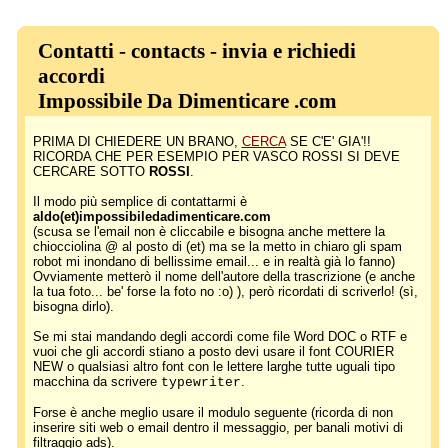
Contatti - contacts - invia e richiedi
accordi
Impossibile Da Dimenticare .com
PRIMA DI CHIEDERE UN BRANO,
CERCA
SE C'E' GIA'!!
RICORDA CHE PER ESEMPIO PER VASCO ROSSI SI DEVE
CERCARE SOTTO
ROSSI
.
Il modo più semplice di contattarmi è
aldo(et)impossibiledadimenticare.com
(scusa se l'email non è cliccabile e bisogna anche mettere la
chiocciolina @ al posto di (et) ma se la metto in chiaro gli spam
robot mi inondano di bellissime email... e in realtà già lo fanno)
Ovviamente metterò il nome dell'autore della trascrizione (e anche
la tua foto... be' forse la foto no :o) ), però ricordati di scriverlo! (sì,
bisogna dirlo).
Se mi stai mandando degli accordi come file Word DOC o RTF e
vuoi che gli accordi stiano a posto devi usare il font COURIER
NEW o qualsiasi altro font con le lettere larghe tutte uguali tipo
macchina da scrivere
.
typewriter
Forse è anche meglio usare il modulo seguente (ricorda di non
inserire siti web o email dentro il messaggio, per banali motivi di
filtraggio ads).