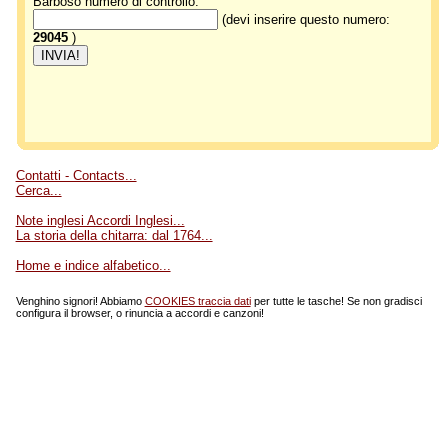
Barboso numero di controllo:
(devi inserire questo numero:
29045
)
Contatti - Contacts...
Cerca...
Note inglesi Accordi Inglesi...
La storia della chitarra: dal 1764...
Home e indice alfabetico...
Venghino signori! Abbiamo
COOKIES traccia dati
per tutte le tasche! Se non gradisci
configura il browser, o rinuncia a accordi e canzoni!