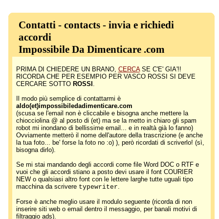
Contatti - contacts - invia e richiedi
accordi
Impossibile Da Dimenticare .com
PRIMA DI CHIEDERE UN BRANO,
CERCA
SE C'E' GIA'!!
RICORDA CHE PER ESEMPIO PER VASCO ROSSI SI DEVE
CERCARE SOTTO
ROSSI
.
Il modo più semplice di contattarmi è
aldo(et)impossibiledadimenticare.com
(scusa se l'email non è cliccabile e bisogna anche mettere la
chiocciolina @ al posto di (et) ma se la metto in chiaro gli spam
robot mi inondano di bellissime email... e in realtà già lo fanno)
Ovviamente metterò il nome dell'autore della trascrizione (e anche
la tua foto... be' forse la foto no :o) ), però ricordati di scriverlo! (sì,
bisogna dirlo).
Se mi stai mandando degli accordi come file Word DOC o RTF e
vuoi che gli accordi stiano a posto devi usare il font COURIER
NEW o qualsiasi altro font con le lettere larghe tutte uguali tipo
macchina da scrivere
.
typewriter
Forse è anche meglio usare il modulo seguente (ricorda di non
inserire siti web o email dentro il messaggio, per banali motivi di
filtraggio ads).