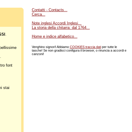
Contatti - Contacts...
Cerca...
Note inglesi Accordi Inglesi...
La storia della chitarra: dal 1764...
SSI
.
Home e indice alfabetico...
Venghino signori! Abbiamo
COOKIES traccia dati
per tutte le
bellissime
tasche! Se non gradisci configura il browser, o rinuncia a accordi e
canzoni!
).
ro font
i stai