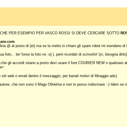
RDA CHE PER ESEMPIO PER VASCO ROSSI SI DEVE CERCARE SOTTO
RO
icare.com
lina @ al posto di (et) ma se la metto in chiaro gli spam robot mi inondano di 
foto... be' forse la foto no :o) ), però ricordati di scriverlo! (sì, bisogna dirlo
he gli accordi stiano a posto devi usare il font COURIER NEW o qualsiasi alt
.
er
siti web o email dentro il messaggio, per banali motivi di filtraggio ads).
 autore, che non sono il Mago Othelma e non lo posso indovinare :-) Idem se m