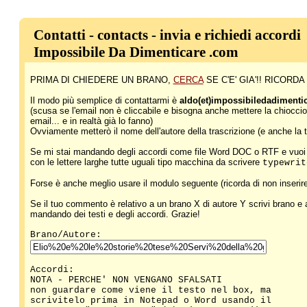
Contatti - contacts - invia e richiedi accordi
Impossibile Da Dimenticare .com
PRIMA DI CHIEDERE UN BRANO,
CERCA
SE C'E' GIA'!! RICO
Il modo più semplice di contattarmi è
aldo(et)impossibiledadiment
(scusa se l'email non è cliccabile e bisogna anche mettere la chioccio
email... e in realtà già lo fanno)
Ovviamente metterò il nome dell'autore della trascrizione (e anche la tua 
Se mi stai mandando degli accordi come file Word DOC o RTF e vuoi c
con le lettere larghe tutte uguali tipo macchina da scrivere
typewrit
Forse è anche meglio usare il modulo seguente (ricorda di non inserire 
Se il tuo commento è relativo a un brano X di autore Y scrivi brano e
mandando dei testi e degli accordi. Grazie!
Brano/Autore:
Accordi:
NOTA - PERCHE' NON VENGANO SFALSATI
non guardare come viene il testo nel box, ma
scrivitelo prima in Notepad o Word usando il