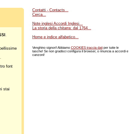
Contatti - Contacts...
Cerca...
Note inglesi Accordi Inglesi...
La storia della chitarra: dal 1764...
SSI
.
Home e indice alfabetico...
Venghino signori! Abbiamo
COOKIES traccia dati
per tutte le
bellissime
tasche! Se non gradisci configura il browser, o rinuncia a accordi e
canzoni!
).
ro font
i stai