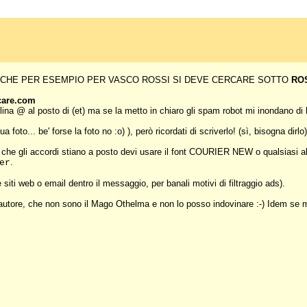
RDA CHE PER ESEMPIO PER VASCO ROSSI SI DEVE CERCARE SOTTO
RO
icare.com
lina @ al posto di (et) ma se la metto in chiaro gli spam robot mi inondano di 
foto... be' forse la foto no :o) ), però ricordati di scriverlo! (sì, bisogna dirlo
he gli accordi stiano a posto devi usare il font COURIER NEW o qualsiasi alt
.
er
siti web o email dentro il messaggio, per banali motivi di filtraggio ads).
 autore, che non sono il Mago Othelma e non lo posso indovinare :-) Idem se m