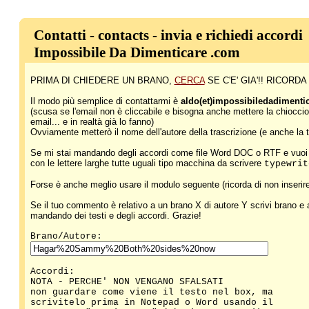
Contatti - contacts - invia e richiedi accordi
Impossibile Da Dimenticare .com
PRIMA DI CHIEDERE UN BRANO,
CERCA
SE C'E' GIA'!! RICO
Il modo più semplice di contattarmi è
aldo(et)impossibiledadiment
(scusa se l'email non è cliccabile e bisogna anche mettere la chioccio
email... e in realtà già lo fanno)
Ovviamente metterò il nome dell'autore della trascrizione (e anche la tua 
Se mi stai mandando degli accordi come file Word DOC o RTF e vuoi c
con le lettere larghe tutte uguali tipo macchina da scrivere
typewrit
Forse è anche meglio usare il modulo seguente (ricorda di non inserire 
Se il tuo commento è relativo a un brano X di autore Y scrivi brano e
mandando dei testi e degli accordi. Grazie!
Brano/Autore:
Accordi:
NOTA - PERCHE' NON VENGANO SFALSATI
non guardare come viene il testo nel box, ma
scrivitelo prima in Notepad o Word usando il