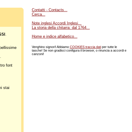
Contatti - Contacts...
Cerca...
Note inglesi Accordi Inglesi...
La storia della chitarra: dal 1764...
SSI
.
Home e indice alfabetico...
Venghino signori! Abbiamo
COOKIES traccia dati
per tutte le
bellissime
tasche! Se non gradisci configura il browser, o rinuncia a accordi e
canzoni!
).
ro font
i stai