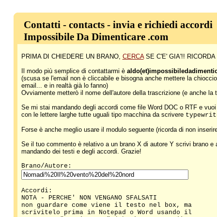
Contatti - contacts - invia e richiedi accordi
Impossibile Da Dimenticare .com
PRIMA DI CHIEDERE UN BRANO,
CERCA
SE C'E' GIA'!! RICO
Il modo più semplice di contattarmi è
aldo(et)impossibiledadiment
(scusa se l'email non è cliccabile e bisogna anche mettere la chioccio
email... e in realtà già lo fanno)
Ovviamente metterò il nome dell'autore della trascrizione (e anche la tua 
Se mi stai mandando degli accordi come file Word DOC o RTF e vuoi c
con le lettere larghe tutte uguali tipo macchina da scrivere
typewrit
Forse è anche meglio usare il modulo seguente (ricorda di non inserire 
Se il tuo commento è relativo a un brano X di autore Y scrivi brano e
mandando dei testi e degli accordi. Grazie!
Brano/Autore:
Accordi:
NOTA - PERCHE' NON VENGANO SFALSATI
non guardare come viene il testo nel box, ma
scrivitelo prima in Notepad o Word usando il