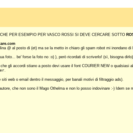
RDA CHE PER ESEMPIO PER VASCO ROSSI SI DEVE CERCARE SOTTO
RO
icare.com
lina @ al posto di (et) ma se la metto in chiaro gli spam robot mi inondano di 
foto... be' forse la foto no :o) ), però ricordati di scriverlo! (sì, bisogna dirlo
he gli accordi stiano a posto devi usare il font COURIER NEW o qualsiasi alt
.
er
siti web o email dentro il messaggio, per banali motivi di filtraggio ads).
 autore, che non sono il Mago Othelma e non lo posso indovinare :-) Idem se m