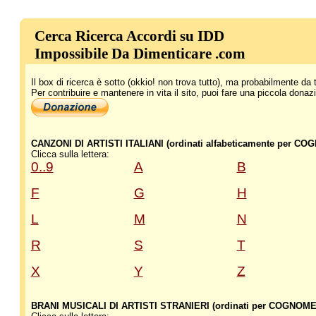
Cerca Ricerca Accordi su IDD
Impossibile Da Dimenticare .com
Il box di ricerca è sotto (okkio! non trova tutto), ma probabilmente d
Per contribuire e mantenere in vita il sito, puoi fare una piccola donaz
CANZONI DI ARTISTI ITALIANI (ordinati alfabeticamente per CO
Clicca sulla lettera:
0..9
A
B
F
G
H
L
M
N
R
S
T
X
Y
Z
BRANI MUSICALI DI ARTISTI STRANIERI (ordinati per COGNOME