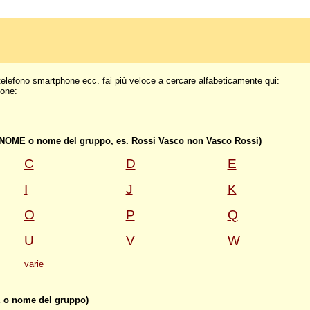
a telefono smartphone ecc. fai più veloce a cercare alfabeticamente qui:
ione:
GNOME o nome del gruppo, es. Rossi Vasco non Vasco Rossi)
C
D
E
I
J
K
O
P
Q
U
V
W
varie
 o nome del gruppo)