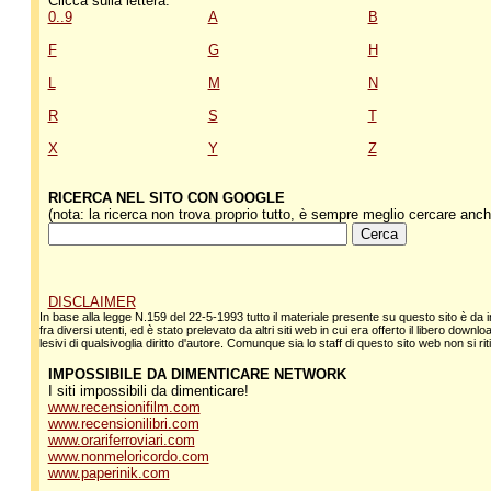
Clicca sulla lettera:
0..9
A
B
F
G
H
L
M
N
R
S
T
X
Y
Z
RICERCA NEL SITO CON GOOGLE
(nota: la ricerca non trova proprio tutto, è sempre meglio cercare anch
DISCLAIMER
In base alla legge N.159 del 22-5-1993 tutto il materiale presente su questo sito è da in
fra diversi utenti, ed è stato prelevato da altri siti web in cui era offerto il libero down
lesivi di qualsivoglia diritto d'autore. Comunque sia lo staff di questo sito web non si r
IMPOSSIBILE DA DIMENTICARE NETWORK
I siti impossibili da dimenticare!
www.recensionifilm.com
www.recensionilibri.com
www.orariferroviari.com
www.nonmeloricordo.com
www.paperinik.com