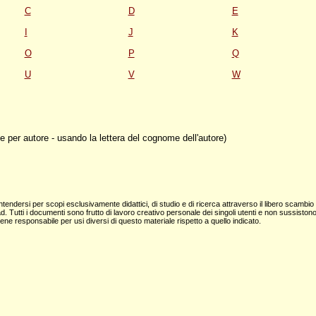
C
D
E
I
J
K
O
P
Q
U
V
W
e per autore - usando la lettera del cognome dell'autore)
tendersi per scopi esclusivamente didattici, di studio e di ricerca attraverso il libero scambio 
load. Tutti i documenti sono frutto di lavoro creativo personale dei singoli utenti e non sussistono
itiene responsabile per usi diversi di questo materiale rispetto a quello indicato.