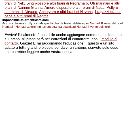
brani di Nek
,
Singh-iozzo e altri brani di Negramaro
,
Oh marinaio e altri
brani di Nannini Gianna
,
Amore disperato e altri brani di Nada
,
Polly e
altri brani di Nirvana
,
Aneurysm e altri brani di Nirvana
,
I ragazzi stanno
bene e altri brani di Negrita
ImpossibileDaDimenticare.com
Accordi chitarra crd lyrics tab spartiti chords testo tablature per
Nomadi
Il vento del nord
Nomadi
-
Nomadi autore
, no
torrent scarica download Nomadi Il vento del nord
Evviva! Finalmente è possibile anche aggiungere commenti e discutere
sul brano. Vi prego però per correzioni di contattarmi con il
modulo di
contatto
. Grazie! E mi raccomando l'educazione... questo è un sito
adatto a tutti, grandi e piccoli; per darvi un criterio, scrivete solo cose
che potrebbe leggere anche vostra nonna.