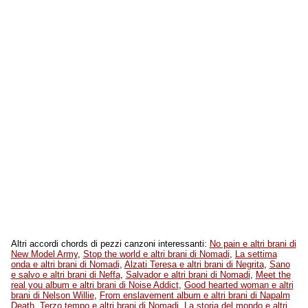
Altri accordi chords di pezzi canzoni interessanti:
No pain e altri brani di
New Model Army
,
Stop the world e altri brani di Nomadi
,
La settima
onda e altri brani di Nomadi
,
Alzati Teresa e altri brani di Negrita
,
Sano
e salvo e altri brani di Neffa
,
Salvador e altri brani di Nomadi
,
Meet the
real you album e altri brani di Noise Addict
,
Good hearted woman e altri
brani di Nelson Willie
,
From enslavement album e altri brani di Napalm
Death
,
Terzo tempo e altri brani di Nomadi
,
La storia del mondo e altri