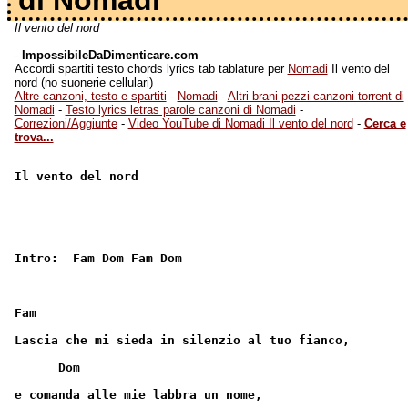
di Nomadi
Il vento del nord
-
ImpossibileDaDimenticare.com
Accordi spartiti testo chords lyrics tab tablature per
Nomadi
Il vento del
nord (no suonerie cellulari)
Altre canzoni, testo e spartiti
-
Nomadi
-
Altri brani pezzi canzoni torrent di
Nomadi
-
Testo lyrics letras parole canzoni di Nomadi
-
Correzioni/Aggiunte
-
Video YouTube di Nomadi Il vento del nord
-
Cerca e
trova...
Il vento del nord
Intro:  Fam Dom Fam Dom
Fam
Lascia che mi sieda in silenzio al tuo fianco,
      Dom
e comanda alle mie labbra un nome,