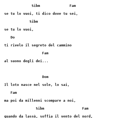
             Sibm              Fam
se tu lo vuoi, ti dico dove tu sei,
            Sibm
se tu lo vuoi,
   Do
ti rivelo il segreto del cammino
                  Fam
al suono degli dei...
                  Dom
Il loto nasce nel sole, lo sai,
   Fam
ma poi da millenni scompare a noi,
               Sibm                  Fam
quando da lassù, soffia il vento del nord,