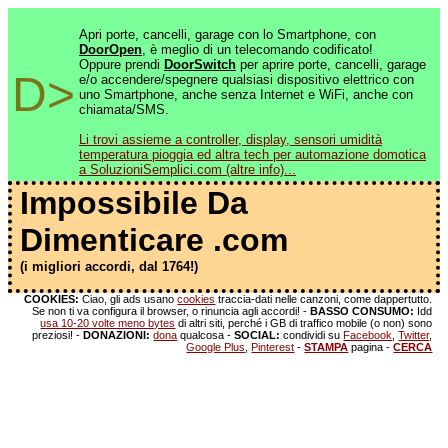
Apri porte, cancelli, garage con lo Smartphone, con
DoorOpen
, è meglio di un telecomando codificato!
Oppure prendi
DoorSwitch
per aprire porte, cancelli, garage
D>
e/o accendere/spegnere qualsiasi dispositivo elettrico con
uno Smartphone, anche senza Internet e WiFi, anche con
chiamata/SMS.
Li trovi assieme a controller, display, sensori umidità
temperatura pioggia ed altra tech per automazione domotica
a SoluzioniSemplici.com (altre info)...
Impossibile Da
Dimenticare .com
(i migliori accordi, dal 1764!)
COOKIES:
Ciao, gli ads usano
cookies
traccia-dati nelle canzoni, come dappertutto.
Se non ti va configura il browser, o rinuncia agli accordi! -
BASSO CONSUMO:
Idd
usa 10-20 volte meno bytes
di altri siti, perché i GB di traffico mobile (o non) sono
preziosi! -
DONAZIONI:
dona
qualcosa -
SOCIAL:
condividi su
Facebook
,
Twitter
,
Google Plus
,
Pinterest
-
STAMPA
pagina -
CERCA