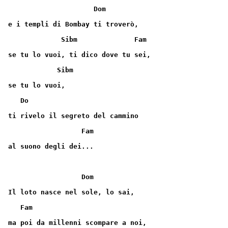
                     Dom
e i templi di Bombay ti troverò,
             Sibm              Fam
se tu lo vuoi, ti dico dove tu sei,
            Sibm
se tu lo vuoi,
   Do
ti rivelo il segreto del cammino
                  Fam
al suono degli dei...
                  Dom
Il loto nasce nel sole, lo sai,
   Fam
ma poi da millenni scompare a noi,