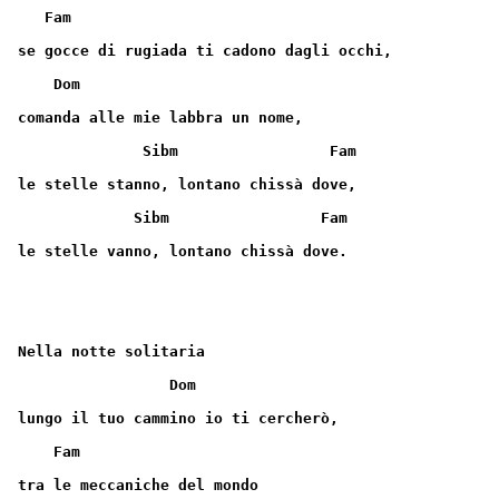
   Fam
se gocce di rugiada ti cadono dagli occhi,
    Dom
comanda alle mie labbra un nome,
              Sibm                 Fam
le stelle stanno, lontano chissà dove,
             Sibm                 Fam
le stelle vanno, lontano chissà dove.
Nella notte solitaria
                 Dom
lungo il tuo cammino io ti cercherò,
    Fam
tra le meccaniche del mondo