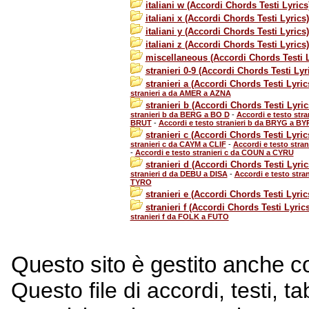
italiani w (Accordi Chords Testi Lyrics
italiani x (Accordi Chords Testi Lyrics)
italiani y (Accordi Chords Testi Lyrics)
italiani z (Accordi Chords Testi Lyrics)
miscellaneous (Accordi Chords Testi L
stranieri 0-9 (Accordi Chords Testi Lyr
stranieri a (Accordi Chords Testi Lyric
stranieri a da AMER a AZNA
stranieri b (Accordi Chords Testi Lyric
stranieri b da BERG a BO D
-
Accordi e testo stra
BRUT
-
Accordi e testo stranieri b da BRYG a B
stranieri c (Accordi Chords Testi Lyric
stranieri c da CAYM a CLIF
-
Accordi e testo stra
-
Accordi e testo stranieri c da COUN a CYRU
stranieri d (Accordi Chords Testi Lyric
stranieri d da DEBU a DISA
-
Accordi e testo stran
TYRO
stranieri e (Accordi Chords Testi Lyric
stranieri f (Accordi Chords Testi Lyrics
stranieri f da FOLK a FUTO
Questo sito è gestito anche 
Questo file di accordi, testi, t