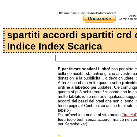
Offri una birra a ImpossibileDaDimenticare:
Le pub
Come altri si
spartiti accordi spartiti crd
Indice Index Scarica
E per favore sostieni il sito!
non per altro m
bella comodità, sta online grazie al vostro p
donazioni e la pubblicità... o devo chiudere! :
Attenzione che a volte quanto sotto
potrebb
ordine alfabetico
per updates. C'è comunque
quanto si può schitarrare / suonare con la ch
molte
tablature
se non trovi qualcosa suggeri
accordi dei pezzi dei brani che non ci sono, 
fondo pagina)! Contribuisci anche tu al sito c
tabs
:-)
Dai un'occhiata anche al sito amico
Tiratel
testi
(solo testi senza accordi, ma ce ne sono 
per Karaoke kar).