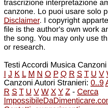
trascrizione interpretazione a
canzone. Lo puoi usare solo p
Disclaimer
. I copyright apparte
file is the author's own work a
the song. You may only use this
or research.
Testi Accordi Musica Canzoni A
I
J
K
L
M
N
O
P
Q
R
S
T
U
V
Canzoni Autori Stranieri:
0..9
R
S
T
U
V
W
X
Y
Z
-
Cerca
ImpossibileDaDimenticare.c