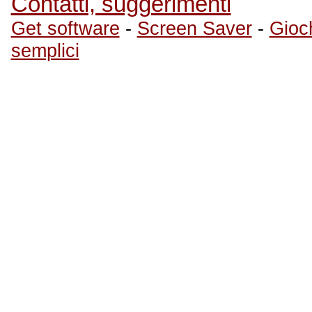
Contatti, suggerimenti
Get software
-
Screen Saver
-
Gioch
semplici