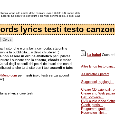
blicità vicino alle parole delle canzoni usano COOKIES traccia-dati.
ti accordi. Se non ti va configura il browser per impedirlo, o esci! Ciao
ords lyrics testi testo canzon
a il sito, che è una bella comodità, sta online
oni e la pubblicità... o devo chiudere! :(
La balad
Cuca otti
e non essere in ordine alfabetico
per updates.
arrare / suonare con la chitarra,
chords
e molte
e hai degli accordi dei pezzi dei brani che non ci
Altre lyrics testo canzo
ibuisci anche tu al sito con i tuoi
accordi
e
tabs
<< indietro / parent
aDiMeno.com
per i
testi
(solo testi senza accordi,
ar).
Suggerisci, aggiungi...
Creare CD aziendali, pr
rra e lyrics cioè testi
Creare sito Web pagine
Get Software...
DVD audio video Softw
Giochi gratis...
Programmi gratis...
Recensioni libri...