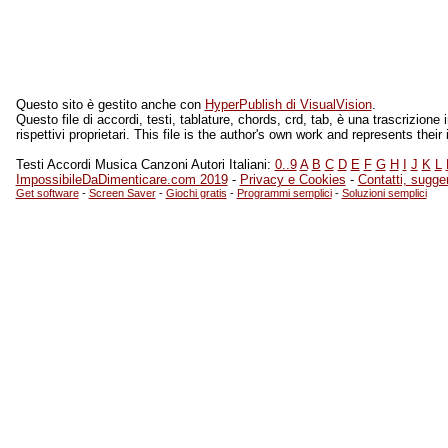
Questo sito è gestito anche con
HyperPublish di VisualVision
.
Questo file di accordi, testi, tablature, chords, crd, tab, è una trascrizio
rispettivi proprietari. This file is the author's own work and represents thei
Testi Accordi Musica Canzoni Autori Italiani:
0..9
A
B
C
D
E
F
G
H
I
J
K
L
ImpossibileDaDimenticare.com 2019
-
Privacy e Cookies
-
Contatti, sugge
Get software
-
Screen Saver
-
Giochi gratis
-
Programmi semplici
-
Soluzioni semplici