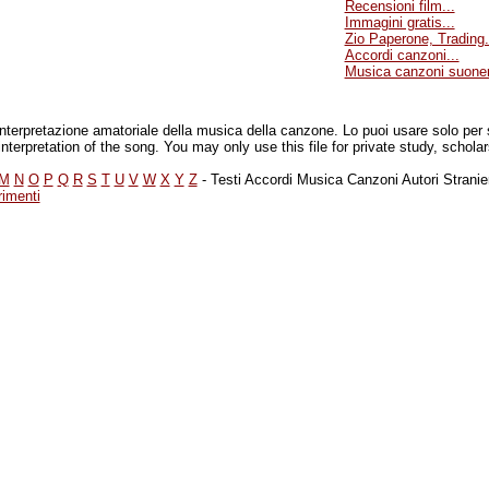
Recensioni film...
Immagini gratis...
Zio Paperone, Trading.
Accordi canzoni...
Musica canzoni suoneri
ne interpretazione amatoriale della musica della canzone. Lo puoi usare solo per
r interpretation of the song. You may only use this file for private study, schola
M
N
O
P
Q
R
S
T
U
V
W
X
Y
Z
- Testi Accordi Musica Canzoni Autori Stranie
rimenti