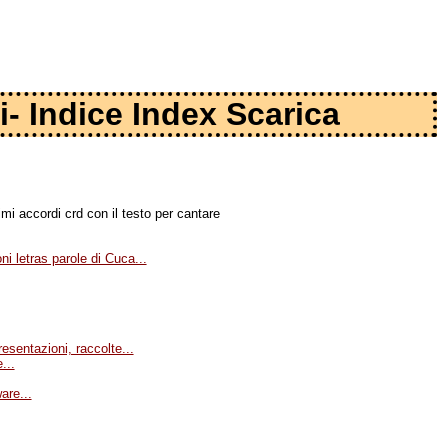
i- Indice Index Scarica
mi accordi crd con il testo per cantare
ni letras parole di Cuca...
esentazioni, raccolte...
...
are...