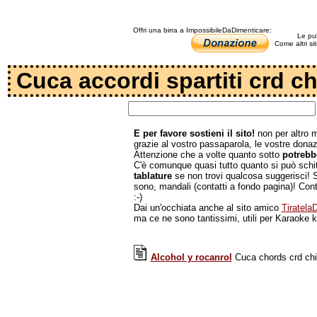
Offri una birra a ImpossibileDaDimenticare:
Le pub
Come altri si
Cuca accordi spartiti crd ch
E per favore sostieni il sito!
non per altro m
grazie al vostro passaparola, le vostre donazi
Attenzione che a volte quanto sotto
potrebb
C'è comunque quasi tutto quanto si può schit
tablature
se non trovi qualcosa suggerisci! S
sono, mandali (contatti a fondo pagina)! Contr
:-)
Dai un'occhiata anche al sito amico
Tiratel
ma ce ne sono tantissimi, utili per Karaoke k
Alcohol y rocanrol
Cuca chords crd chita