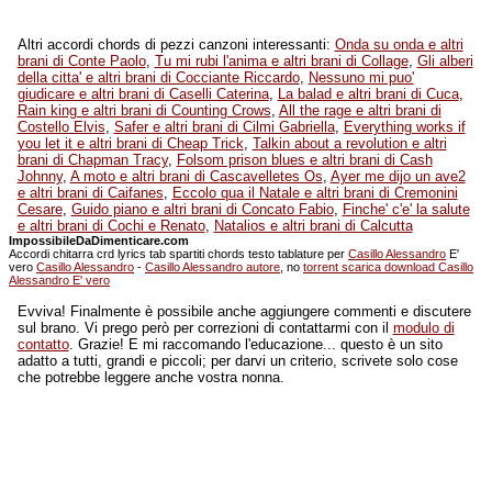
Altri accordi chords di pezzi canzoni interessanti:
Onda su onda e altri
brani di Conte Paolo
,
Tu mi rubi l'anima e altri brani di Collage
,
Gli alberi
della citta' e altri brani di Cocciante Riccardo
,
Nessuno mi puo'
giudicare e altri brani di Caselli Caterina
,
La balad e altri brani di Cuca
,
Rain king e altri brani di Counting Crows
,
All the rage e altri brani di
Costello Elvis
,
Safer e altri brani di Cilmi Gabriella
,
Everything works if
you let it e altri brani di Cheap Trick
,
Talkin about a revolution e altri
brani di Chapman Tracy
,
Folsom prison blues e altri brani di Cash
Johnny
,
A moto e altri brani di Cascavelletes Os
,
Ayer me dijo un ave2
e altri brani di Caifanes
,
Eccolo qua il Natale e altri brani di Cremonini
Cesare
,
Guido piano e altri brani di Concato Fabio
,
Finche' c'e' la salute
e altri brani di Cochi e Renato
,
Natalios e altri brani di Calcutta
ImpossibileDaDimenticare.com
Accordi chitarra crd lyrics tab spartiti chords testo tablature per
Casillo Alessandro
E'
vero
Casillo Alessandro
-
Casillo Alessandro autore
, no
torrent scarica download Casillo
Alessandro E' vero
Evviva! Finalmente è possibile anche aggiungere commenti e discutere
sul brano. Vi prego però per correzioni di contattarmi con il
modulo di
contatto
. Grazie! E mi raccomando l'educazione... questo è un sito
adatto a tutti, grandi e piccoli; per darvi un criterio, scrivete solo cose
che potrebbe leggere anche vostra nonna.