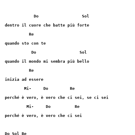
            Do                  Sol
dentro il cuore che batte più forte
          Re
quando sto con te
           Do                  Sol
quando il mondo mi sembra più bello
          Re
inizia ad essere
        Mi-     Do         Re
perché è vero, è vero che ci sei, se ci sei
         Mi-     Do          Re
perché è vero, è vero che ci sei
Do Sol Re 