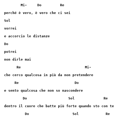
        Mi-     Do         Re
perché è vero, è vero che ci sei
Sol
vorrei
e accorcio le distanze
Do
potrei
non dirle mai
      Re                               Mi-
che cerco qualcosa in più da non pretendere
     Re                           Do
e sento qualcosa che non so nascondere
         Do                    Sol              Re
dentro il cuore che batte più forte quando sto con te
          Do                     Sol             Re