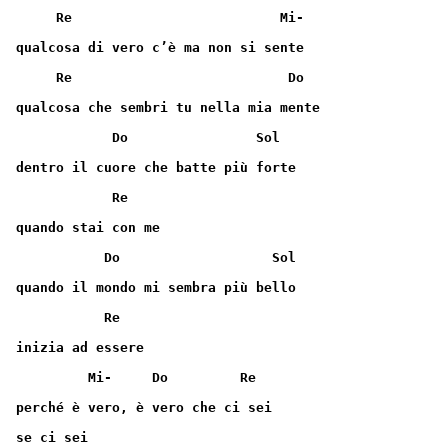
     Re                          Mi-
qualcosa di vero c’è ma non si sente
     Re                           Do
qualcosa che sembri tu nella mia mente
            Do                Sol 
dentro il cuore che batte più forte
            Re
quando stai con me
           Do                   Sol
quando il mondo mi sembra più bello
           Re
inizia ad essere
         Mi-     Do         Re
perché è vero, è vero che ci sei
se ci sei