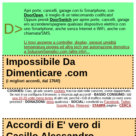
Apri porte, cancelli, garage con lo Smartphone, con
DoorOpen
, è meglio di un telecomando codificato!
Oppure prendi
DoorSwitch
per aprire porte, cancelli, garage
D>
e/o accendere/spegnere qualsiasi dispositivo elettrico con
uno Smartphone, anche senza Internet e WiFi, anche con
chiamata/SMS.
Li trovi assieme a controller, display, sensori umidità
temperatura pioggia ed altra tech per automazione domotica
a SoluzioniSemplici.com (altre info)...
Impossibile Da
Dimenticare .com
(i migliori accordi, dal 1764!)
COOKIES:
Ciao, gli ads usano
cookies
traccia-dati nelle canzoni, come dappertutto.
Se non ti va configura il browser, o rinuncia agli accordi! -
BASSO CONSUMO:
Idd
usa 10-20 volte meno bytes
di altri siti, perché i GB di traffico mobile (o non) sono
preziosi! -
DONAZIONI:
dona
qualcosa -
SOCIAL:
condividi su
Facebook
,
Twitter
,
Google Plus
,
Pinterest
-
STAMPA
pagina -
CERCA
Accordi di E' vero di