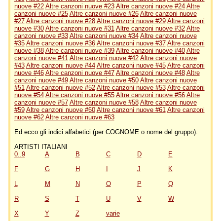
nuove #22
Altre canzoni nuove #23
Altre canzoni nuove #24
Altre
canzoni nuove #25
Altre canzoni nuove #26
Altre canzoni nuove
#27
Altre canzoni nuove #28
Altre canzoni nuove #29
Altre canzoni
nuove #30
Altre canzoni nuove #31
Altre canzoni nuove #32
Altre
canzoni nuove #33
Altre canzoni nuove #34
Altre canzoni nuove
#35
Altre canzoni nuove #36
Altre canzoni nuove #37
Altre canzoni
nuove #38
Altre canzoni nuove #39
Altre canzoni nuove #40
Altre
canzoni nuove #41
Altre canzoni nuove #42
Altre canzoni nuove
#43
Altre canzoni nuove #44
Altre canzoni nuove #45
Altre canzoni
nuove #46
Altre canzoni nuove #47
Altre canzoni nuove #48
Altre
canzoni nuove #49
Altre canzoni nuove #50
Altre canzoni nuove
#51
Altre canzoni nuove #52
Altre canzoni nuove #53
Altre canzoni
nuove #54
Altre canzoni nuove #55
Altre canzoni nuove #56
Altre
canzoni nuove #57
Altre canzoni nuove #58
Altre canzoni nuove
#59
Altre canzoni nuove #60
Altre canzoni nuove #61
Altre canzoni
nuove #62
Altre canzoni nuove #63
Ed ecco gli indici alfabetici (per COGNOME o nome del gruppo).
ARTISTI ITALIANI
0..9
A
B
C
D
E
F
G
H
I
J
K
L
M
N
O
P
Q
R
S
T
U
V
W
X
Y
Z
varie