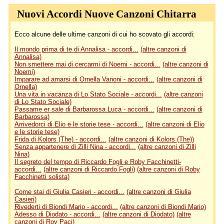
Nuovi Accordi Nuove Canzoni Chitarra
Ecco alcune delle ultime canzoni di cui ho scovato gli accordi:
Il mondo prima di te di Annalisa - accordi...
(altre canzoni di
Annalisa)
Non smettere mai di cercarmi di Noemi - accordi...
(altre canzoni di
Noemi)
Imparare ad amarsi di Ornella Vanoni - accordi...
(altre canzoni di
Ornella)
Una vita in vacanza di Lo Stato Sociale - accordi...
(altre canzoni
di Lo Stato Sociale)
Passame er sale di Barbarossa Luca - accordi...
(altre canzoni di
Barbarossa)
Arrivedorci di Elio e le storie tese - accordi...
(altre canzoni di Elio
e le storie tese)
Frida di Kolors (The) - accordi...
(altre canzoni di Kolors (The))
Senza appartenere di Zilli Nina - accordi...
(altre canzoni di Zilli
Nina)
Il segreto del tempo di Riccardo Fogli e Roby Facchinetti-
accordi...
(altre canzoni di Riccardo Fogli)
(altre canzoni di Roby
Facchinetti solista)
Come stai di Giulia Casieri - accordi...
(altre canzoni di Giulia
Casieri)
Rivederti di Biondi Mario - accordi...
(altre canzoni di Biondi Mario)
Adesso di Diodato - accordi...
(altre canzoni di Diodato)
(altre
canzoni di Roy Paci)