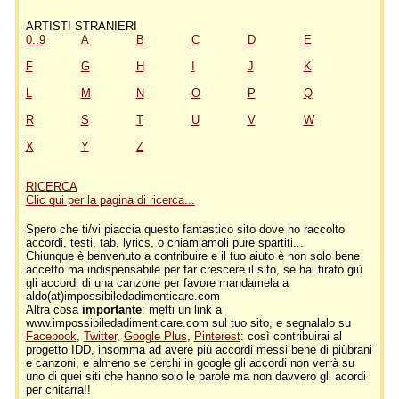
ARTISTI STRANIERI
0..9
A
B
C
D
E
F
G
H
I
J
K
L
M
N
O
P
Q
R
S
T
U
V
W
X
Y
Z
RICERCA
Clic qui per la pagina di ricerca...
Spero che ti/vi piaccia questo fantastico sito dove ho raccolto
accordi, testi, tab, lyrics, o chiamiamoli pure spartiti...
Chiunque è benvenuto a contribuire e il tuo aiuto è non solo bene
accetto ma indispensabile per far crescere il sito, se hai tirato giù
gli accordi di una canzone per favore mandamela a
aldo(at)impossibiledadimenticare.com
Altra cosa
importante
: metti un link a
www.impossibiledadimenticare.com sul tuo sito, e segnalalo su
Facebook
,
Twitter
,
Google Plus
,
Pinterest
: così contribuirai al
progetto IDD, insomma ad avere più accordi messi bene di piùbrani
e canzoni, e almeno se cerchi in google gli accordi non verrà su
uno di quei siti che hanno solo le parole ma non davvero gli acordi
per chitarra!!