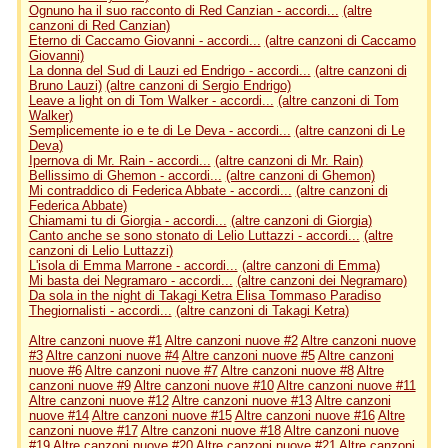
Ognuno ha il suo racconto di Red Canzian - accordi...
(altre
canzoni di Red Canzian)
Eterno di Caccamo Giovanni - accordi...
(altre canzoni di Caccamo
Giovanni)
La donna del Sud di Lauzi ed Endrigo - accordi...
(altre canzoni di
Bruno Lauzi)
(altre canzoni di Sergio Endrigo)
Leave a light on di Tom Walker - accordi...
(altre canzoni di Tom
Walker)
Semplicemente io e te di Le Deva - accordi...
(altre canzoni di Le
Deva)
Ipernova di Mr. Rain - accordi...
(altre canzoni di Mr. Rain)
Bellissimo di Ghemon - accordi...
(altre canzoni di Ghemon)
Mi contraddico di Federica Abbate - accordi...
(altre canzoni di
Federica Abbate)
Chiamami tu di Giorgia - accordi...
(altre canzoni di Giorgia)
Canto anche se sono stonato di Lelio Luttazzi - accordi...
(altre
canzoni di Lelio Luttazzi)
L'isola di Emma Marrone - accordi...
(altre canzoni di Emma)
Mi basta dei Negramaro - accordi...
(altre canzoni dei Negramaro)
Da sola in the night di Takagi Ketra Elisa Tommaso Paradiso
Thegiornalisti - accordi...
(altre canzoni di Takagi Ketra)
Altre canzoni nuove #1
Altre canzoni nuove #2
Altre canzoni nuove
#3
Altre canzoni nuove #4
Altre canzoni nuove #5
Altre canzoni
nuove #6
Altre canzoni nuove #7
Altre canzoni nuove #8
Altre
canzoni nuove #9
Altre canzoni nuove #10
Altre canzoni nuove #11
Altre canzoni nuove #12
Altre canzoni nuove #13
Altre canzoni
nuove #14
Altre canzoni nuove #15
Altre canzoni nuove #16
Altre
canzoni nuove #17
Altre canzoni nuove #18
Altre canzoni nuove
#19
Altre canzoni nuove #20
Altre canzoni nuove #21
Altre canzoni