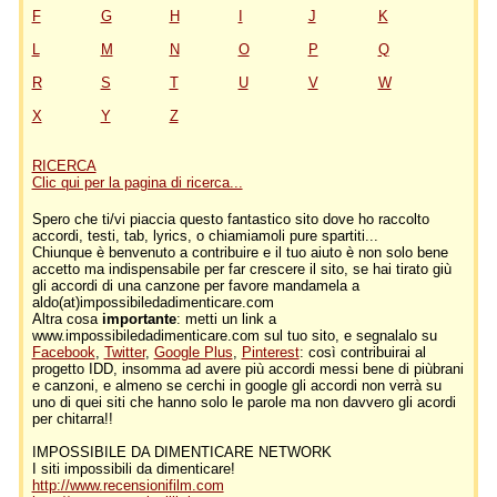
F
G
H
I
J
K
L
M
N
O
P
Q
R
S
T
U
V
W
X
Y
Z
RICERCA
Clic qui per la pagina di ricerca...
Spero che ti/vi piaccia questo fantastico sito dove ho raccolto
accordi, testi, tab, lyrics, o chiamiamoli pure spartiti...
Chiunque è benvenuto a contribuire e il tuo aiuto è non solo bene
accetto ma indispensabile per far crescere il sito, se hai tirato giù
gli accordi di una canzone per favore mandamela a
aldo(at)impossibiledadimenticare.com
Altra cosa
importante
: metti un link a
www.impossibiledadimenticare.com sul tuo sito, e segnalalo su
Facebook
,
Twitter
,
Google Plus
,
Pinterest
: così contribuirai al
progetto IDD, insomma ad avere più accordi messi bene di piùbrani
e canzoni, e almeno se cerchi in google gli accordi non verrà su
uno di quei siti che hanno solo le parole ma non davvero gli acordi
per chitarra!!
IMPOSSIBILE DA DIMENTICARE NETWORK
I siti impossibili da dimenticare!
http://www.recensionifilm.com