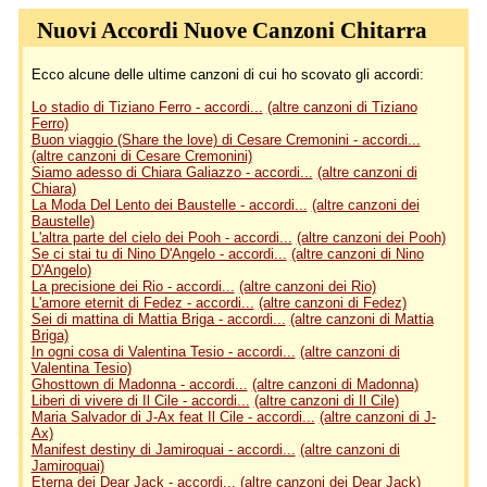
Nuovi Accordi Nuove Canzoni Chitarra
Ecco alcune delle ultime canzoni di cui ho scovato gli accordi:
Lo stadio di Tiziano Ferro - accordi...
(altre canzoni di Tiziano
Ferro)
Buon viaggio (Share the love) di Cesare Cremonini - accordi...
(altre canzoni di Cesare Cremonini)
Siamo adesso di Chiara Galiazzo - accordi...
(altre canzoni di
Chiara)
La Moda Del Lento dei Baustelle - accordi...
(altre canzoni dei
Baustelle)
L'altra parte del cielo dei Pooh - accordi...
(altre canzoni dei Pooh)
Se ci stai tu di Nino D'Angelo - accordi...
(altre canzoni di Nino
D'Angelo)
La precisione dei Rio - accordi...
(altre canzoni dei Rio)
L'amore eternit di Fedez - accordi...
(altre canzoni di Fedez)
Sei di mattina di Mattia Briga - accordi...
(altre canzoni di Mattia
Briga)
In ogni cosa di Valentina Tesio - accordi...
(altre canzoni di
Valentina Tesio)
Ghosttown di Madonna - accordi...
(altre canzoni di Madonna)
Liberi di vivere di Il Cile - accordi...
(altre canzoni di Il Cile)
Maria Salvador di J-Ax feat Il Cile - accordi...
(altre canzoni di J-
Ax)
Manifest destiny di Jamiroquai - accordi...
(altre canzoni di
Jamiroquai)
Eterna dei Dear Jack - accordi...
(altre canzoni dei Dear Jack)