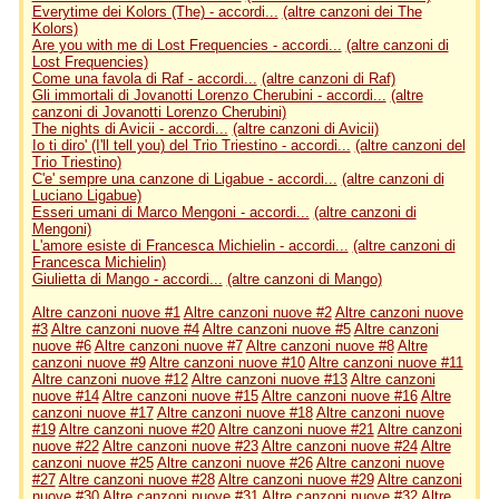
Everytime dei Kolors (The) - accordi...
(altre canzoni dei The
Kolors)
Are you with me di Lost Frequencies - accordi...
(altre canzoni di
Lost Frequencies)
Come una favola di Raf - accordi...
(altre canzoni di Raf)
Gli immortali di Jovanotti Lorenzo Cherubini - accordi...
(altre
canzoni di Jovanotti Lorenzo Cherubini)
The nights di Avicii - accordi...
(altre canzoni di Avicii)
Io ti diro' (I'll tell you) del Trio Triestino - accordi...
(altre canzoni del
Trio Triestino)
C'e' sempre una canzone di Ligabue - accordi...
(altre canzoni di
Luciano Ligabue)
Esseri umani di Marco Mengoni - accordi...
(altre canzoni di
Mengoni)
L'amore esiste di Francesca Michielin - accordi...
(altre canzoni di
Francesca Michielin)
Giulietta di Mango - accordi...
(altre canzoni di Mango)
Altre canzoni nuove #1
Altre canzoni nuove #2
Altre canzoni nuove
#3
Altre canzoni nuove #4
Altre canzoni nuove #5
Altre canzoni
nuove #6
Altre canzoni nuove #7
Altre canzoni nuove #8
Altre
canzoni nuove #9
Altre canzoni nuove #10
Altre canzoni nuove #11
Altre canzoni nuove #12
Altre canzoni nuove #13
Altre canzoni
nuove #14
Altre canzoni nuove #15
Altre canzoni nuove #16
Altre
canzoni nuove #17
Altre canzoni nuove #18
Altre canzoni nuove
#19
Altre canzoni nuove #20
Altre canzoni nuove #21
Altre canzoni
nuove #22
Altre canzoni nuove #23
Altre canzoni nuove #24
Altre
canzoni nuove #25
Altre canzoni nuove #26
Altre canzoni nuove
#27
Altre canzoni nuove #28
Altre canzoni nuove #29
Altre canzoni
nuove #30
Altre canzoni nuove #31
Altre canzoni nuove #32
Altre