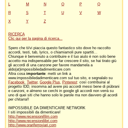
L
M
N
O
P
Q
R
S
T
U
V
W
X
Y
Z
RICERCA
Clic qui per la pagina di ricerca...
Spero che ti/vi piaccia questo fantastico sito dove ho raccolto
accordi, testi, tab, lyrics, o chiamiamoli pure spartiti...
Chiunque è benvenuto a contribuire e il tuo aiuto è non solo bene
accetto ma indispensabile per far crescere il sito, se hai tirato giù
gli accordi di una canzone per favore mandamela a
aldo(at)impossibiledadimenticare.com
Altra cosa
importante
: metti un link a
www.impossibiledadimenticare.com sul tuo sito, e segnalalo su
Facebook
,
Twitter
,
Google Plus
,
Pinterest
: così contribuirai al
progetto IDD, insomma ad avere più accordi messi bene di piùbrani
e canzoni, e almeno se cerchi in google gli accordi non verrà su
uno di quei siti che hanno solo le parole ma non davvero gli acordi
per chitarra!!
IMPOSSIBILE DA DIMENTICARE NETWORK
I siti impossibili da dimenticare!
http://www.recensionifilm.com
http://www.recensionilibri.com
http://www.orariferroviari.com