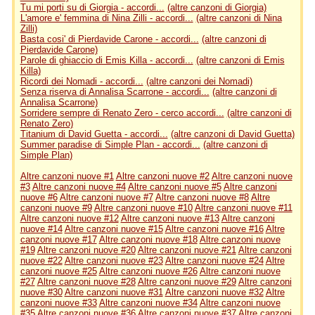
Tu mi porti su di Giorgia - accordi...
(altre canzoni di Giorgia)
L'amore e' femmina di Nina Zilli - accordi...
(altre canzoni di Nina
Zilli)
Basta cosi' di Pierdavide Carone - accordi...
(altre canzoni di
Pierdavide Carone)
Parole di ghiaccio di Emis Killa - accordi...
(altre canzoni di Emis
Killa)
Ricordi dei Nomadi - accordi...
(altre canzoni dei Nomadi)
Senza riserva di Annalisa Scarrone - accordi...
(altre canzoni di
Annalisa Scarrone)
Sorridere sempre di Renato Zero - cerco accordi...
(altre canzoni di
Renato Zero)
Titanium di David Guetta - accordi...
(altre canzoni di David Guetta)
Summer paradise di Simple Plan - accordi...
(altre canzoni di
Simple Plan)
Altre canzoni nuove #1
Altre canzoni nuove #2
Altre canzoni nuove
#3
Altre canzoni nuove #4
Altre canzoni nuove #5
Altre canzoni
nuove #6
Altre canzoni nuove #7
Altre canzoni nuove #8
Altre
canzoni nuove #9
Altre canzoni nuove #10
Altre canzoni nuove #11
Altre canzoni nuove #12
Altre canzoni nuove #13
Altre canzoni
nuove #14
Altre canzoni nuove #15
Altre canzoni nuove #16
Altre
canzoni nuove #17
Altre canzoni nuove #18
Altre canzoni nuove
#19
Altre canzoni nuove #20
Altre canzoni nuove #21
Altre canzoni
nuove #22
Altre canzoni nuove #23
Altre canzoni nuove #24
Altre
canzoni nuove #25
Altre canzoni nuove #26
Altre canzoni nuove
#27
Altre canzoni nuove #28
Altre canzoni nuove #29
Altre canzoni
nuove #30
Altre canzoni nuove #31
Altre canzoni nuove #32
Altre
canzoni nuove #33
Altre canzoni nuove #34
Altre canzoni nuove
#35
Altre canzoni nuove #36
Altre canzoni nuove #37
Altre canzoni