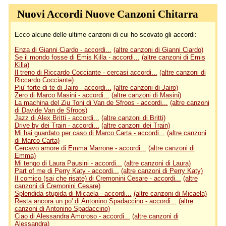
Nuovi Accordi Nuove Canzoni Chitarra
Ecco alcune delle ultime canzoni di cui ho scovato gli accordi:
Enza di Gianni Ciardo - accordi...
(altre canzoni di Gianni Ciardo)
Se il mondo fosse di Emis Killa - accordi...
(altre canzoni di Emis
Killa)
Il treno di Riccardo Cocciante - cercasi accordi...
(altre canzoni di
Riccardo Cocciante)
Piu' forte di te di Jairo - accordi...
(altre canzoni di Jairo)
Zero di Marco Masini - accordi...
(altre canzoni di Masini)
La machina del Ziu Toni di Van de Sfroos - accordi...
(altre canzoni
di Davide Van de Sfroos)
Jazz di Alex Britti - accordi...
(altre canzoni di Britti)
Drive by dei Train - accordi...
(altre canzoni dei Train)
Mi hai guardato per caso di Marco Carta - accordi...
(altre canzoni
di Marco Carta)
Cercavo amore di Emma Marrone - accordi...
(altre canzoni di
Emma)
Mi tengo di Laura Pausini - accordi...
(altre canzoni di Laura)
Part of me di Perry Katy - accordi...
(altre canzoni di Perry Katy)
Il comico (sai che risate) di Cremonini Cesare - accordi...
(altre
canzoni di Cremonini Cesare)
Splendida stupida di Micaela - accordi...
(altre canzoni di Micaela)
Resta ancora un po' di Antonino Spadaccino - accordi...
(altre
canzoni di Antonino Spadaccino)
Ciao di Alessandra Amoroso - accordi...
(altre canzoni di
Alessandra)