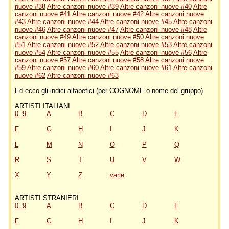
nuove #38
Altre canzoni nuove #39
Altre canzoni nuove #40
Altre
canzoni nuove #41
Altre canzoni nuove #42
Altre canzoni nuove
#43
Altre canzoni nuove #44
Altre canzoni nuove #45
Altre canzoni
nuove #46
Altre canzoni nuove #47
Altre canzoni nuove #48
Altre
canzoni nuove #49
Altre canzoni nuove #50
Altre canzoni nuove
#51
Altre canzoni nuove #52
Altre canzoni nuove #53
Altre canzoni
nuove #54
Altre canzoni nuove #55
Altre canzoni nuove #56
Altre
canzoni nuove #57
Altre canzoni nuove #58
Altre canzoni nuove
#59
Altre canzoni nuove #60
Altre canzoni nuove #61
Altre canzoni
nuove #62
Altre canzoni nuove #63
Ed ecco gli indici alfabetici (per COGNOME o nome del gruppo).
ARTISTI ITALIANI
0..9
A
B
C
D
E
F
G
H
I
J
K
L
M
N
O
P
Q
R
S
T
U
V
W
X
Y
Z
varie
ARTISTI STRANIERI
0..9
A
B
C
D
E
F
G
H
I
J
K