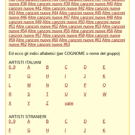
nuove #38
Altre canzoni nuove #39
Altre canzoni nuove #40
Altre
canzoni nuove #41
Altre canzoni nuove #42
Altre canzoni nuove
#43
Altre canzoni nuove #44
Altre canzoni nuove #45
Altre canzoni
nuove #46
Altre canzoni nuove #47
Altre canzoni nuove #48
Altre
canzoni nuove #49
Altre canzoni nuove #50
Altre canzoni nuove
#51
Altre canzoni nuove #52
Altre canzoni nuove #53
Altre canzoni
nuove #54
Altre canzoni nuove #55
Altre canzoni nuove #56
Altre
canzoni nuove #57
Altre canzoni nuove #58
Altre canzoni nuove
#59
Altre canzoni nuove #60
Altre canzoni nuove #61
Altre canzoni
nuove #62
Altre canzoni nuove #63
Ed ecco gli indici alfabetici (per COGNOME o nome del gruppo).
ARTISTI ITALIANI
0..9
A
B
C
D
E
F
G
H
I
J
K
L
M
N
O
P
Q
R
S
T
U
V
W
X
Y
Z
varie
ARTISTI STRANIERI
0..9
A
B
C
D
E
F
G
H
I
J
K