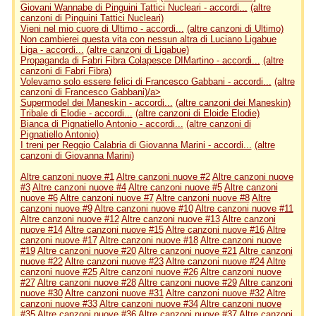
Giovani Wannabe di Pinguini Tattici Nucleari - accordi...
(altre
canzoni di Pinguini Tattici Nucleari)
Vieni nel mio cuore di Ultimo - accordi...
(altre canzoni di Ultimo)
Non cambierei questa vita con nessun altra di Luciano Ligabue
Liga - accordi...
(altre canzoni di Ligabue)
Propaganda di Fabri Fibra Colapesce DIMartino - accordi...
(altre
canzoni di Fabri Fibra)
Volevamo solo essere felici di Francesco Gabbani - accordi...
(altre
canzoni di Francesco Gabbani)/a>
Supermodel dei Maneskin - accordi...
(altre canzoni dei Maneskin)
Tribale di Elodie - accordi...
(altre canzoni di Eloide Elodie)
Bianca di Pignatiello Antonio - accordi...
(altre canzoni di
Pignatiello Antonio)
I treni per Reggio Calabria di Giovanna Marini - accordi...
(altre
canzoni di Giovanna Marini)
Altre canzoni nuove #1
Altre canzoni nuove #2
Altre canzoni nuove
#3
Altre canzoni nuove #4
Altre canzoni nuove #5
Altre canzoni
nuove #6
Altre canzoni nuove #7
Altre canzoni nuove #8
Altre
canzoni nuove #9
Altre canzoni nuove #10
Altre canzoni nuove #11
Altre canzoni nuove #12
Altre canzoni nuove #13
Altre canzoni
nuove #14
Altre canzoni nuove #15
Altre canzoni nuove #16
Altre
canzoni nuove #17
Altre canzoni nuove #18
Altre canzoni nuove
#19
Altre canzoni nuove #20
Altre canzoni nuove #21
Altre canzoni
nuove #22
Altre canzoni nuove #23
Altre canzoni nuove #24
Altre
canzoni nuove #25
Altre canzoni nuove #26
Altre canzoni nuove
#27
Altre canzoni nuove #28
Altre canzoni nuove #29
Altre canzoni
nuove #30
Altre canzoni nuove #31
Altre canzoni nuove #32
Altre
canzoni nuove #33
Altre canzoni nuove #34
Altre canzoni nuove
#35
Altre canzoni nuove #36
Altre canzoni nuove #37
Altre canzoni