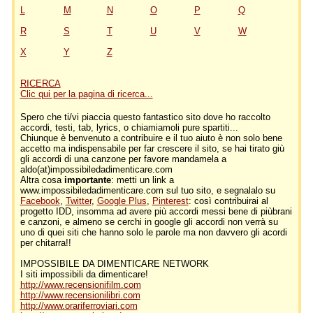
L
M
N
O
P
Q
R
S
T
U
V
W
X
Y
Z
RICERCA
Clic qui per la pagina di ricerca...
Spero che ti/vi piaccia questo fantastico sito dove ho raccolto
accordi, testi, tab, lyrics, o chiamiamoli pure spartiti...
Chiunque è benvenuto a contribuire e il tuo aiuto è non solo bene
accetto ma indispensabile per far crescere il sito, se hai tirato giù
gli accordi di una canzone per favore mandamela a
aldo(at)impossibiledadimenticare.com
Altra cosa
importante
: metti un link a
www.impossibiledadimenticare.com sul tuo sito, e segnalalo su
Facebook
,
Twitter
,
Google Plus
,
Pinterest
: così contribuirai al
progetto IDD, insomma ad avere più accordi messi bene di piùbrani
e canzoni, e almeno se cerchi in google gli accordi non verrà su
uno di quei siti che hanno solo le parole ma non davvero gli acordi
per chitarra!!
IMPOSSIBILE DA DIMENTICARE NETWORK
I siti impossibili da dimenticare!
http://www.recensionifilm.com
http://www.recensionilibri.com
http://www.orariferroviari.com