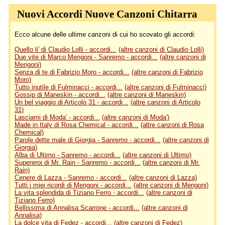
Nuovi Accordi Nuove Canzoni Chitarra
Ecco alcune delle ultime canzoni di cui ho scovato gli accordi:
Quello li' di Claudio Lolli - accordi...
(altre canzoni di Claudio Lolli)
Due vite di Marco Mengoni - Sanremo - accordi...
(altre canzoni di
Mengoni)
Senza di te di Fabrizio Moro - accordi...
(altre canzoni di Fabrizio
Moro)
Tutto inutile di Fulminacci - accordi...
(altre canzoni di Fulminacci)
Gossip di Maneskin - accordi...
(altre canzoni di Maneskin)
Un bel viaggio di Articolo 31 - accordi...
(altre canzoni di Articolo
31)
Lasciami di Moda' - accordi...
(altre canzoni di Moda')
Made in Italy di Rosa Chemical - accordi...
(altre canzoni di Rosa
Chemical)
Parole dette male di Giorgia - Sanremo - accordi...
(altre canzoni di
Giorgia)
Alba di Ultimo - Sanremo - accordi...
(altre canzoni di Ultimo)
Supereroi di Mr. Rain - Sanremo - accordi...
(altre canzoni di Mr.
Rain)
Cenere di Lazza - Sanremo - accordi...
(altre canzoni di Lazza)
Tutti i miei ricordi di Mengoni - accordi...
(altre canzoni di Mengoni)
La vita splendida di Tiziano Ferro - accordi...
(altre canzoni di
Tiziano Ferro)
Bellissima di Annalisa Scarrone - accordi...
(altre canzoni di
Annalisa)
La dolce vita di Fedez - accordi...
(altre canzoni di Fedez)