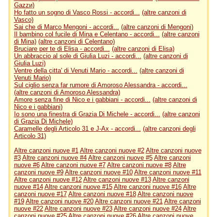
Gazzи)
Ho fatto un sogno di Vasco Rossi - accordi...
(altre canzoni di
Vasco)
Sai che di Marco Mengoni - accordi...
(altre canzoni di Mengoni)
Il bambino col fucile di Mina e Celentano - accordi...
(altre canzoni
di Mina)
(altre canzoni di Celentano)
Bruciare per te di Elisa - accordi...
(altre canzoni di Elisa)
Un abbraccio al sole di Giulia Luzi - accordi...
(altre canzoni di
Giulia Luzi)
Ventre della citta' di Venuti Mario - accordi...
(altre canzoni di
Venuti Mario)
Sul ciglio senza far rumore di Amoroso Alessandra - accordi...
(altre canzoni di Amoroso Alessandra)
Amore senza fine di Nico e i gabbiani - accordi...
(altre canzoni di
Nico e i gabbiani)
Io sono una finestra di Grazia Di Michele - accordi...
(altre canzoni
di Grazia Di Michele)
Caramelle degli Articolo 31 e J-Ax - accordi...
(altre canzoni degli
Articolo 31)
Altre canzoni nuove #1
Altre canzoni nuove #2
Altre canzoni nuove
#3
Altre canzoni nuove #4
Altre canzoni nuove #5
Altre canzoni
nuove #6
Altre canzoni nuove #7
Altre canzoni nuove #8
Altre
canzoni nuove #9
Altre canzoni nuove #10
Altre canzoni nuove #11
Altre canzoni nuove #12
Altre canzoni nuove #13
Altre canzoni
nuove #14
Altre canzoni nuove #15
Altre canzoni nuove #16
Altre
canzoni nuove #17
Altre canzoni nuove #18
Altre canzoni nuove
#19
Altre canzoni nuove #20
Altre canzoni nuove #21
Altre canzoni
nuove #22
Altre canzoni nuove #23
Altre canzoni nuove #24
Altre
canzoni nuove #25
Altre canzoni nuove #26
Altre canzoni nuove