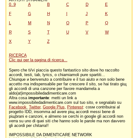
0..9
A
B
C
D
E
F
G
H
I
J
K
L
M
N
O
P
Q
R
S
T
U
V
W
X
Y
Z
RICERCA
Clic qui per la pagina di ricerca...
Spero che ti/vi piaccia questo fantastico sito dove ho raccolto
accordi, testi, tab, lyrics, o chiamiamoli pure spartiti...
Chiunque и benvenuto a contribuire e il tuo aiuto и non solo bene
accetto ma indispensabile per far crescere il sito, se hai tirato giщ
gli accordi di una canzone per favore mandamela a
aldo(at)impossibiledadimenticare.com
Altra cosa
importante
: metti un link a
www.impossibiledadimenticare.com sul tuo sito, e segnalalo su
Facebook
,
Twitter
,
Google Plus
,
Pinterest
: cosм contribuirai al
progetto IDD, insomma ad avere piщ accordi messi bene di
piщbrani e canzoni, e almeno se cerchi in google gli accordi non
verrа su uno di quei siti che hanno solo le parole ma non davvero
gli acordi per chitarra!!
IMPOSSIBILE DA DIMENTICARE NETWORK