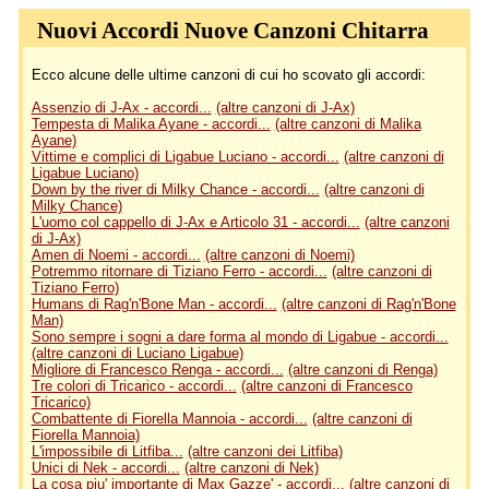
Nuovi Accordi Nuove Canzoni Chitarra
Ecco alcune delle ultime canzoni di cui ho scovato gli accordi:
Assenzio di J-Ax - accordi...
(altre canzoni di J-Ax)
Tempesta di Malika Ayane - accordi...
(altre canzoni di Malika
Ayane)
Vittime e complici di Ligabue Luciano - accordi...
(altre canzoni di
Ligabue Luciano)
Down by the river di Milky Chance - accordi...
(altre canzoni di
Milky Chance)
L'uomo col cappello di J-Ax e Articolo 31 - accordi...
(altre canzoni
di J-Ax)
Amen di Noemi - accordi...
(altre canzoni di Noemi)
Potremmo ritornare di Tiziano Ferro - accordi...
(altre canzoni di
Tiziano Ferro)
Humans di Rag'n'Bone Man - accordi...
(altre canzoni di Rag'n'Bone
Man)
Sono sempre i sogni a dare forma al mondo di Ligabue - accordi...
(altre canzoni di Luciano Ligabue)
Migliore di Francesco Renga - accordi...
(altre canzoni di Renga)
Tre colori di Tricarico - accordi...
(altre canzoni di Francesco
Tricarico)
Combattente di Fiorella Mannoia - accordi...
(altre canzoni di
Fiorella Mannoia)
L'impossibile di Litfiba...
(altre canzoni dei Litfiba)
Unici di Nek - accordi...
(altre canzoni di Nek)
La cosa piu' importante di Max Gazze' - accordi...
(altre canzoni di